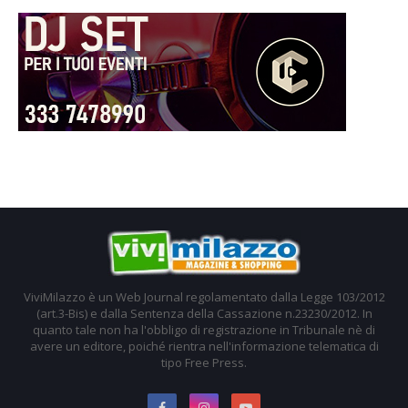
ViviMilazzo è un Web Journal regolamentato dalla Legge 103/2012
(art.3-Bis) e dalla Sentenza della Cassazione n.23230/2012. In
quanto tale non ha l'obbligo di registrazione in Tribunale nè di
avere un editore, poiché rientra nell'informazione telematica di
tipo Free Press.