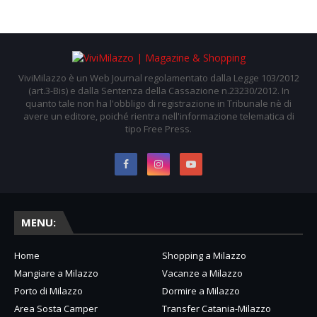
ViviMilazzo è un Web Journal regolamentato dalla Legge 103/2012
(art.3-Bis) e dalla Sentenza della Cassazione n.23230/2012. In
quanto tale non ha l'obbligo di registrazione in Tribunale nè di
avere un editore, poiché rientra nell'informazione telematica di
tipo Free Press.
MENU:
Home
Shopping a Milazzo
Mangiare a Milazzo
Vacanze a Milazzo
Porto di Milazzo
Dormire a Milazzo
Area Sosta Camper
Transfer Catania-Milazzo