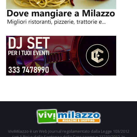
ViviMilazzo è un Web Journal regolamentato dalla Legge 103/2012
(art.3-Bis) e dalla Sentenza della Cassazione n.23230/2012. In