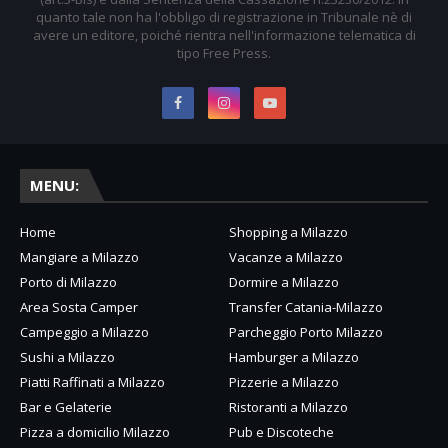
quanto tale non ha l'obbligo di registrazione in Tribunale nè di
avere un editore, poiché rientra nell'informazione telematica di
tipo Free Press.
MENU:
Home
Shopping a Milazzo
Mangiare a Milazzo
Vacanze a Milazzo
Porto di Milazzo
Dormire a Milazzo
Area Sosta Camper
Transfer Catania-Milazzo
Campeggio a Milazzo
Parcheggio Porto Milazzo
Sushi a Milazzo
Hamburger a Milazzo
Piatti Raffinati a Milazzo
Pizzerie a Milazzo
Bar e Gelaterie
Ristoranti a Milazzo
Pizza a domicilio Milazzo
Pub e Discoteche