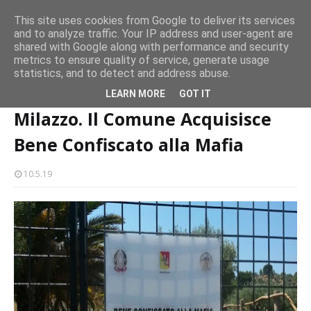
CASTELLO-MILAZZO
This site uses cookies from Google to deliver its services
and to analyze traffic. Your IP address and user-agent are
Milazzo 28ª Sagra del Pesce a Vaccarella: il programma
shared with Google along with performance and security
EVENTI
metrics to ensure quality of service, generate usage
statistics, and to detect and address abuse.
Home page
Milazzo. Il Comune Acquisisce Bene Confiscato alla Mafia
LEARN MORE
GOT IT
Milazzo. Il Comune Acquisisce
Bene Confiscato alla Mafia
10.5.19