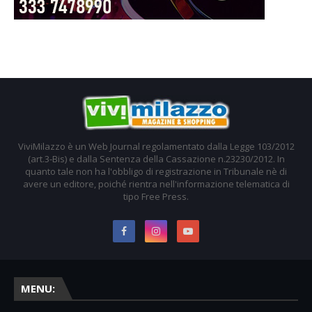
ViviMilazzo è un Web Journal regolamentato dalla Legge 103/2012
(art.3-Bis) e dalla Sentenza della Cassazione n.23230/2012. In
quanto tale non ha l'obbligo di registrazione in Tribunale nè di
avere un editore, poiché rientra nell'informazione telematica di
tipo Free Press.
MENU: