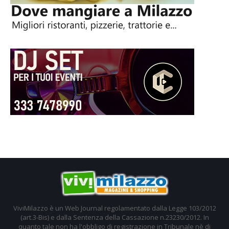
ViviMilazzo è un Web Journal regolamentato dalla Legge 103/2012
(art.3-Bis) e dalla Sentenza della Cassazione n.23230/2012. In
quanto tale non ha l'obbligo di registrazione in Tribunale nè di