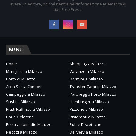
avere un editore, poiché rientra nell'informazione telematica di
tipo Free Press.
MENU:
Home
Shopping a Milazzo
Mangiare a Milazzo
Vacanze a Milazzo
Porto di Milazzo
Dormire a Milazzo
Area Sosta Camper
Transfer Catania-Milazzo
Campeggio a Milazzo
Parcheggio Porto Milazzo
Sushi a Milazzo
Hamburger a Milazzo
Piatti Raffinati a Milazzo
Pizzerie a Milazzo
Bar e Gelaterie
Ristoranti a Milazzo
Pizza a domicilio Milazzo
Pub e Discoteche
Negozi a Milazzo
Delivery a Milazzo