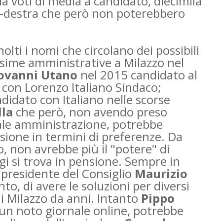
a voti di media a candidato, diecimila
o-destra che però non poterebbero
lti i nomi che circolano dei possibili
ossime amministrative a Milazzo nel
ovanni Utano
nel 2015 candidato al
 con Lorenzo Italiano Sindaco;
didato con Italiano nelle scorse
lla
che però, non avendo preso
uale amministrazione, potrebbe
sione in termini di preferenze. Da
 non avrebbe più il "potere" di
gi si trova in pensione. Sempre in
 presidente del Consiglio
Maurizio
o, di avere le soluzioni per diversi
 di Milazzo da anni. Intanto
Pippo
i un noto giornale online, potrebbe