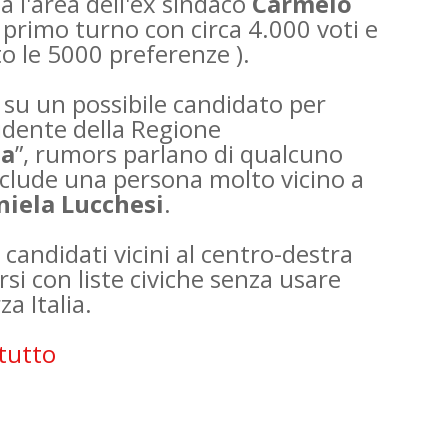
ta l'area dell'ex sindaco
Carmelo
l primo turno con circa 4.000 voti e
o le 5000 preferenze ).
i su un possibile candidato per
sidente della Regione
ma
”, rumors parlano di qualcuno
esclude una persona molto vicino a
niela Lucchesi
.
i
candidati vicini al centro-destra
si con liste civiche senza usare
za Italia.
 tutto