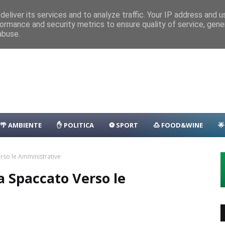
nza
Parcheggio
Porto
Transfer
Camping
Area Sosta Camper
D
eliver its services and to analyze traffic. Your IP address and 
ormance and security metrics to ensure quality of service, gen
lla: il programma
EVENTI
abuse.
🌴 AMBIENTE
✋ POLITICA
⚽ SPORT
🍮 FOOD&WINE

rso le Amministrative
a Spaccato Verso le