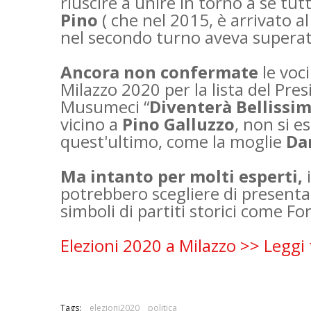
riuscire a unire in torno a sè tut
Pino
( che nel 2015, è arrivato a
nel secondo turno aveva superat
Ancora non confermate
le voc
Milazzo 2020 per la lista del Pre
Musumeci
“
Diventerà Bellissi
vicino a
Pino Galluzzo
, non si 
quest'ultimo, come la moglie
Da
Ma intanto per molti esperti,
potrebbero scegliere di presentar
simboli di partiti storici come For
Elezioni 2020 a Milazzo >> Leggi
Tags:
elezioni2020
politica