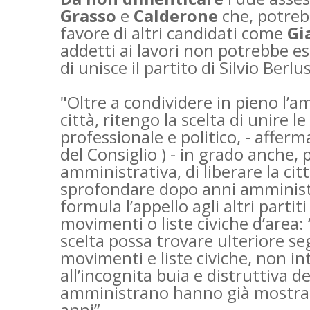
Grasso
e
Calderone
che, potreb
favore di altri candidati come
Gi
addetti ai lavori non potrebbe es
di unisce il partito di Silvio Berlu
"Oltre a condividere in pieno l’am
città, ritengo la scelta di unire l
professionale e politico, - affer
del Consiglio ) - in grado anche
amministrativa, di liberare la citt
sprofondare dopo anni amministr
formula l’appello agli altri partit
movimenti o liste civiche d’area:
scelta possa trovare ulteriore seg
movimenti e liste civiche, non i
all’incognita buia e distruttiva 
amministrano hanno già mostrato i
anni”.