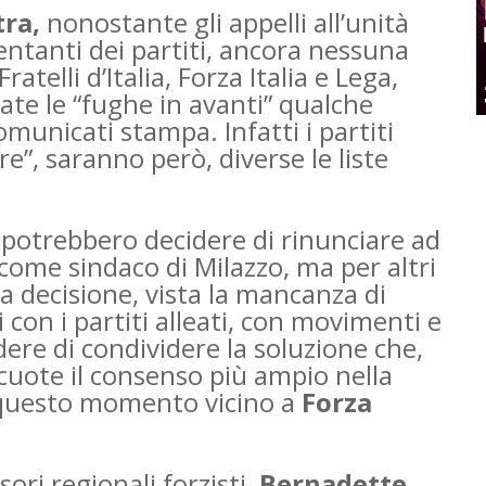
tra,
nonostante gli appelli all’unità
entanti dei partiti, ancora nessuna
ratelli d’Italia, Forza Italia e Lega,
rate le “fughe in avanti” qualche
omunicati stampa. Infatti i partiti
e”, saranno però, diverse le liste
,
potrebbero decidere di rinunciare ad
ome sindaco di Milazzo, ma per altri
 decisione, vista la mancanza di
con i partiti alleati, con movimenti e
dere di condividere la soluzione che,
scuote il consenso più ampio nella
questo momento vicino a
Forza
ori regionali forzisti,
Bernadette