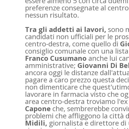
essere almeno 5 con circa duemil
preferenze consegnate al centr
nessun risultato.
Tra gli addetti ai lavori,
sono mo
candidati non ufficiali per le pr
centro-destra, come quello di
Gi
consiglio comunale con una lista
Franco Cusumano
anche lui can
amministrative;
Giovanni Di Be
ancora oggi le distanze dall'att
pagare a caro prezzo questa deci
non dimenticare che quest'utimo,
lavorare in farmacia visto che og
area centro-destra troviamo l'ex
Capone
che, sembrerebbe convint
problemi che
affliggono la città
Midili,
giornalista e direttore d