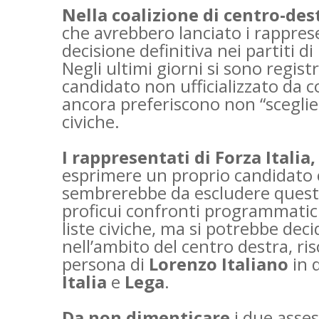
Nella coalizione di centro-des
che avrebbero lanciato i rappres
decisione definitiva nei partiti di F
Negli ultimi giorni si sono regist
candidato non ufficializzato da c
ancora preferiscono non “sceglier
civiche.
I rappresentati di Forza Italia
esprimere un proprio candidato c
sembrerebbe da escludere questa
proficui confronti programmatici 
liste civiche, ma si potrebbe deci
nell’ambito del centro destra, ri
persona di
Lorenzo Italiano
in 
Italia
e
Lega
.
Da non dimenticare
i due assess