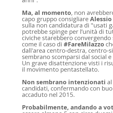
Ma, al momento
, non avrebbero
capo gruppo consigliare
Alessio
sulla non candidatura di "usati gar
potrebbe spinge per l’unità di tu
civiche starebbero convergendo 
come il caso di
#FareMilazzo
che
dall'area centro-destra, centro-sin
sembrano scomparsi dal social e 
Un grave disattenzione visti i ris
il
movimento pentastellato.
Non sembrano intenzionati
al
candidati, confermando con buone
accaduto nel 2015.
Probabilmente, andando a vot