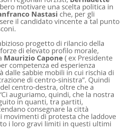
bero motivare una scelta politica in
anfranco Nastasi
che, per gli
sere il candidato vincente a tal punto
sconi.
bizioso progetto di rilancio della
e forze di elevato profilo morale,
ma
Maurizio Capone
( ex Presidente
, per competenza ed esperienza
à dalle sabbie mobili in cui rischia di
azione di centro-sinistra”.
Quindi
i del centro-destra, oltre che a
 “Ci auguriamo, quindi, che la nostra
uito in quanti, tra partiti,
ntendano consegnare la città
dei movimenti di protesta che laddove
 loro gravi limiti in questi ultimi