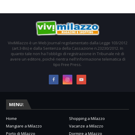
ViviMilazzo è un Web Journal regolamentato dalla Legge 103/2012
(art.3-Bis) e dalla Sentenza della Cassazione n.23230/2012. In
quanto tale non ha l'obbligo di registrazione in Tribunale nè di
avere un editore, poiché rientra nell'informazione telematica di
tipo Free Press.
MENU:
Home
Shopping a Milazzo
Mangiare a Milazzo
Vacanze a Milazzo
Porto di Milazzo
Dormire a Milazzo