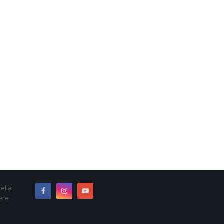
ella
ere