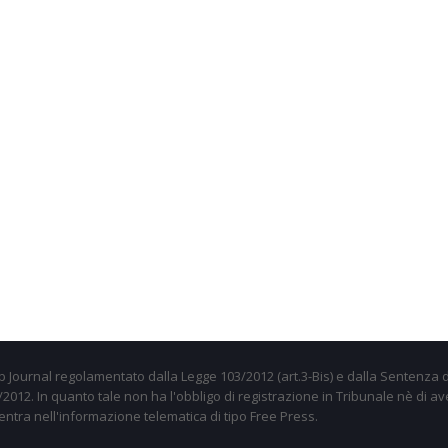
 Journal regolamentato dalla Legge 103/2012 (art.3-Bis) e dalla Sentenza d
012. In quanto tale non ha l'obbligo di registrazione in Tribunale nè di av
entra nell'informazione telematica di tipo Free Press.