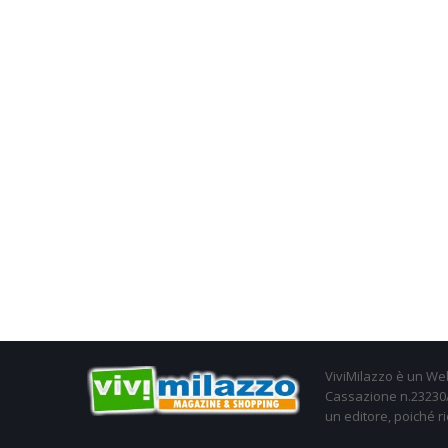
ViviMilazzo è un Web
Cassazione n.23230/2
un editore, poiché ri