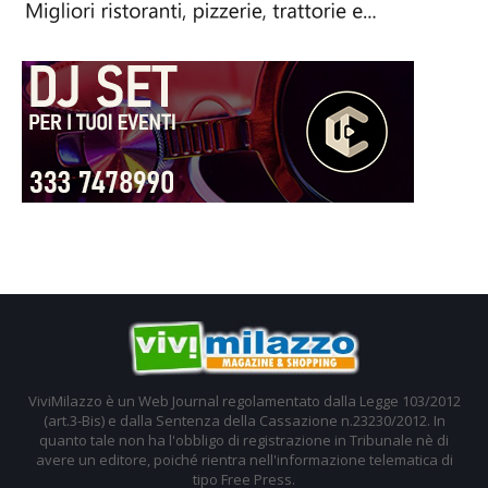
ViviMilazzo è un Web Journal regolamentato dalla Legge 103/2012
(art.3-Bis) e dalla Sentenza della Cassazione n.23230/2012. In
quanto tale non ha l'obbligo di registrazione in Tribunale nè di
avere un editore, poiché rientra nell'informazione telematica di
tipo Free Press.