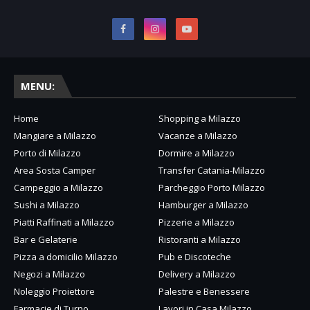
MENU:
Home
Shopping a Milazzo
Mangiare a Milazzo
Vacanze a Milazzo
Porto di Milazzo
Dormire a Milazzo
Area Sosta Camper
Transfer Catania-Milazzo
Campeggio a Milazzo
Parcheggio Porto Milazzo
Sushi a Milazzo
Hamburger a Milazzo
Piatti Raffinati a Milazzo
Pizzerie a Milazzo
Bar e Gelaterie
Ristoranti a Milazzo
Pizza a domicilio Milazzo
Pub e Discoteche
Negozi a Milazzo
Delivery a Milazzo
Noleggio Proiettore
Palestre e Benessere
Farmacie di Turno
Lavori in Casa Milazzo