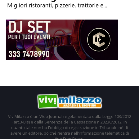
ViviMilazzo è un Web Journal regolamentato dalla Legge 103/2012
(art.3-Bis) e dalla Sentenza della Cassazione n.23230/2012. In
quanto tale non ha l'obbligo di registrazione in Tribunale nè di
avere un editore, poiché rientra nell'informazione telematica di
tipo Free Press.