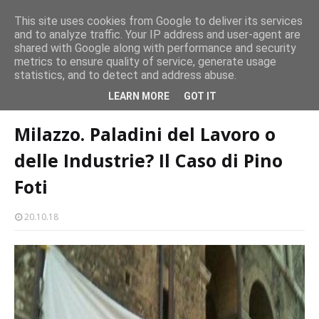
persone
This site uses cookies from Google to deliver its services
and to analyze traffic. Your IP address and user-agent are
Milazzo 28ª Sagra del Pesce a Vaccarella: il programma
shared with Google along with performance and security
EVENTI
metrics to ensure quality of service, generate usage
statistics, and to detect and address abuse.
Home page
raffineria-milazzo
Milazzo. Paladini del Lavoro o delle
LEARN MORE
GOT IT
Industrie? Il Caso di Pino Foti
Milazzo. Paladini del Lavoro o
delle Industrie? Il Caso di Pino
Foti
20.10.18