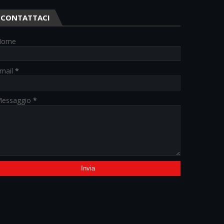
CONTATTACI
Nome
mail
*
essaggio
*