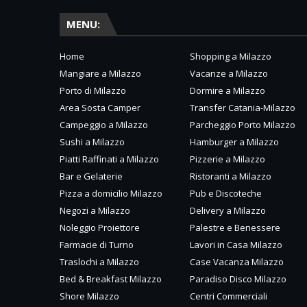
MENU:
Home
Shopping a Milazzo
Mangiare a Milazzo
Vacanze a Milazzo
Porto di Milazzo
Dormire a Milazzo
Area Sosta Camper
Transfer Catania-Milazzo
Campeggio a Milazzo
Parcheggio Porto Milazzo
Sushi a Milazzo
Hamburger a Milazzo
Piatti Raffinati a Milazzo
Pizzerie a Milazzo
Bar e Gelaterie
Ristoranti a Milazzo
Pizza a domicilio Milazzo
Pub e Discoteche
Negozi a Milazzo
Delivery a Milazzo
Noleggio Proiettore
Palestre e Benessere
Farmacie di Turno
Lavori in Casa Milazzo
Traslochi a Milazzo
Case Vacanza Milazzo
Bed & Breakfast Milazzo
Paradiso Disco Milazzo
Shore Milazzo
Centri Commerciali