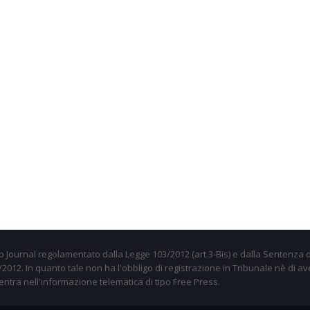
 Journal regolamentato dalla Legge 103/2012 (art.3-Bis) e dalla Sentenza d
012. In quanto tale non ha l'obbligo di registrazione in Tribunale nè di av
entra nell'informazione telematica di tipo Free Press.