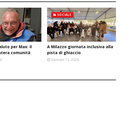
SOCIALE
aluto per Max: il
A Milazzo giornata inclusiva alla
intera comunità
pista di ghiaccio
26
Gennaio 13, 2026