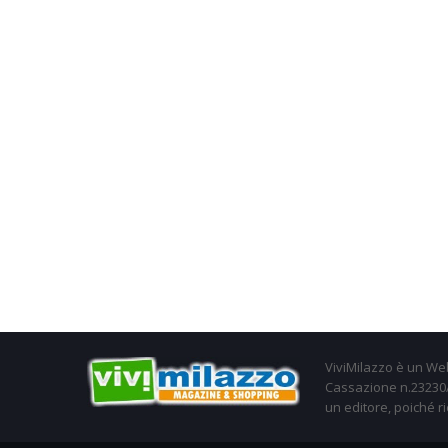
ViviMilazzo è un Web
Cassazione n.23230/2
un editore, poiché ri