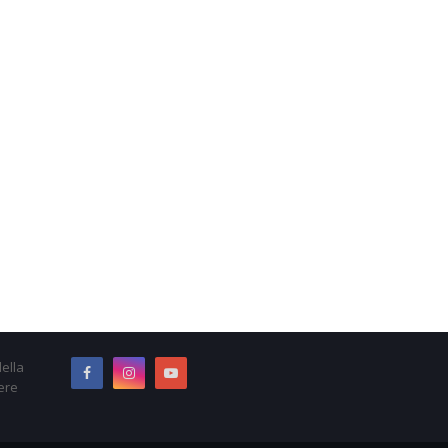
ella
ere