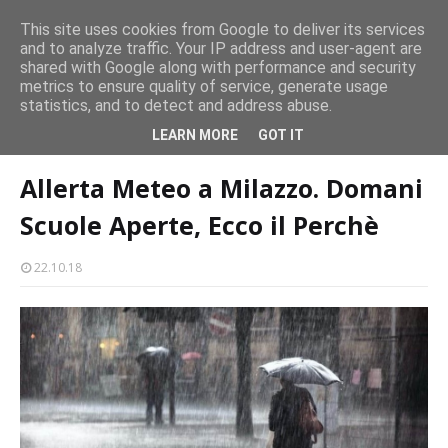
persone
This site uses cookies from Google to deliver its services
and to analyze traffic. Your IP address and user-agent are
Milazzo 28ª Sagra del Pesce a Vaccarella: il programma
shared with Google along with performance and security
EVENTI
metrics to ensure quality of service, generate usage
statistics, and to detect and address abuse.
Home page
meteo
Allerta Meteo a Milazzo. Domani Scuole Aperte,
LEARN MORE
GOT IT
Ecco il Perchè
Allerta Meteo a Milazzo. Domani
Scuole Aperte, Ecco il Perchè
22.10.18