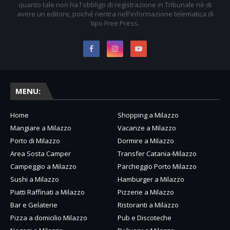
quanto tale non ha l'obbligo di registrazione in Tribunale nè di
avere un editore, poiché rientra nell'informazione telematica di
tipo Free Press.
MENU:
Home
Shopping a Milazzo
Mangiare a Milazzo
Vacanze a Milazzo
Porto di Milazzo
Dormire a Milazzo
Area Sosta Camper
Transfer Catania-Milazzo
Campeggio a Milazzo
Parcheggio Porto Milazzo
Sushi a Milazzo
Hamburger a Milazzo
Piatti Raffinati a Milazzo
Pizzerie a Milazzo
Bar e Gelaterie
Ristoranti a Milazzo
Pizza a domicilio Milazzo
Pub e Discoteche