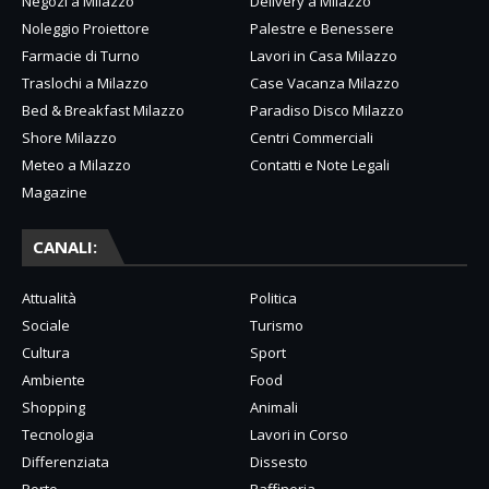
Negozi a Milazzo
Delivery a Milazzo
Noleggio Proiettore
Palestre e Benessere
Farmacie di Turno
Lavori in Casa Milazzo
Traslochi a Milazzo
Case Vacanza Milazzo
Bed & Breakfast Milazzo
Paradiso Disco Milazzo
Shore Milazzo
Centri Commerciali
Meteo a Milazzo
Contatti e Note Legali
Magazine
CANALI:
Attualità
Politica
Sociale
Turismo
Cultura
Sport
Ambiente
Food
Shopping
Animali
Tecnologia
Lavori in Corso
Differenziata
Dissesto