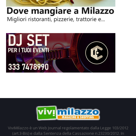
ViviMilazzo è un Web Journal regolamentato dalla Legge 103/2012
(art.3-Bis) e dalla Sentenza della Cassazione n.23230/2012. In