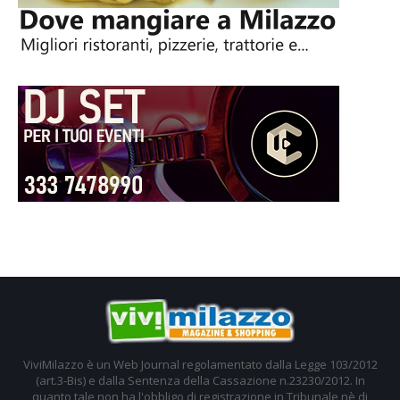
ViviMilazzo è un Web Journal regolamentato dalla Legge 103/2012
(art.3-Bis) e dalla Sentenza della Cassazione n.23230/2012. In
quanto tale non ha l'obbligo di registrazione in Tribunale nè di