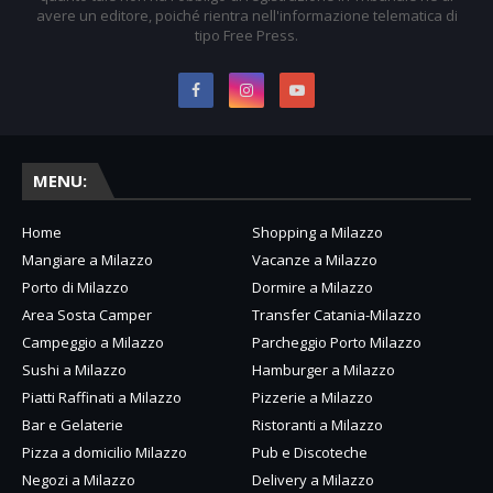
avere un editore, poiché rientra nell'informazione telematica di
tipo Free Press.
MENU:
Home
Shopping a Milazzo
Mangiare a Milazzo
Vacanze a Milazzo
Porto di Milazzo
Dormire a Milazzo
Area Sosta Camper
Transfer Catania-Milazzo
Campeggio a Milazzo
Parcheggio Porto Milazzo
Sushi a Milazzo
Hamburger a Milazzo
Piatti Raffinati a Milazzo
Pizzerie a Milazzo
Bar e Gelaterie
Ristoranti a Milazzo
Pizza a domicilio Milazzo
Pub e Discoteche
Negozi a Milazzo
Delivery a Milazzo