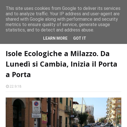
persone
This site uses cookies from Google to deliver its services
and to analyze traffic. Your IP address and user-agent are
Milazzo 28ª Sagra del Pesce a Vaccarella: il programma
shared with Google along with performance and security
EVENTI
metrics to ensure quality of service, generate usage
statistics, and to detect and address abuse.
Home page
raccolta rifiuti
Isole Ecologiche a Milazzo. Da Lunedì si
LEARN MORE
GOT IT
Cambia, Inizia il Porta a Porta
Isole Ecologiche a Milazzo. Da
Lunedì si Cambia, Inizia il Porta
a Porta
22.9.18