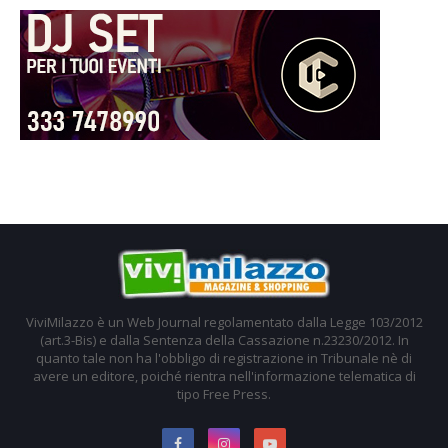
ViviMilazzo è un Web Journal regolamentato dalla Legge 103/2012
(art.3-Bis) e dalla Sentenza della Cassazione n.23230/2012. In
quanto tale non ha l'obbligo di registrazione in Tribunale nè di
avere un editore, poiché rientra nell'informazione telematica di
tipo Free Press.