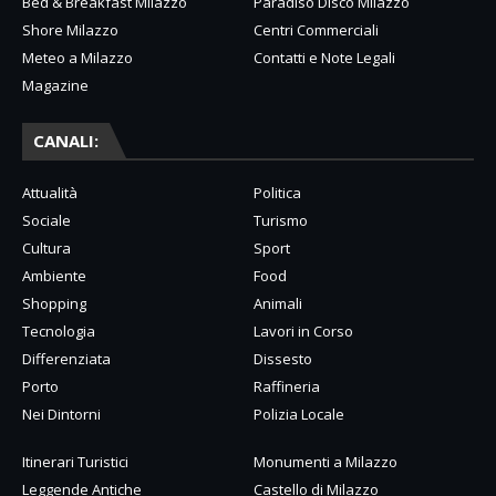
Bed & Breakfast Milazzo
Paradiso Disco Milazzo
Shore Milazzo
Centri Commerciali
Meteo a Milazzo
Contatti e Note Legali
Magazine
CANALI:
Attualità
Politica
Sociale
Turismo
Cultura
Sport
Ambiente
Food
Shopping
Animali
Tecnologia
Lavori in Corso
Differenziata
Dissesto
Porto
Raffineria
Nei Dintorni
Polizia Locale
Itinerari Turistici
Monumenti a Milazzo
Leggende Antiche
Castello di Milazzo