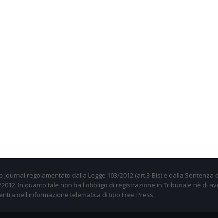
 Journal regolamentato dalla Legge 103/2012 (art.3-Bis) e dalla Sentenza d
012. In quanto tale non ha l'obbligo di registrazione in Tribunale nè di av
entra nell'informazione telematica di tipo Free Press.