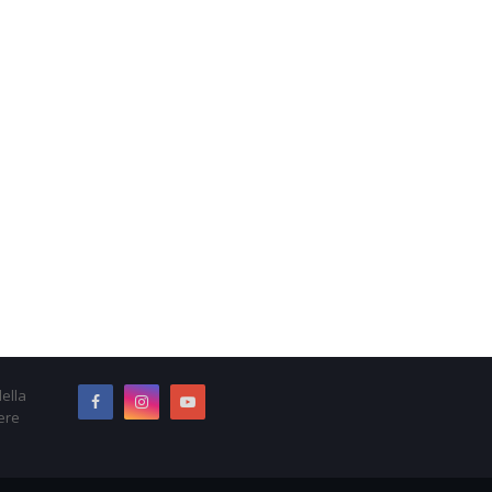
ella
ere