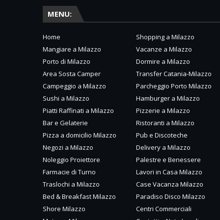
MENU:
Home
Shopping a Milazzo
Mangiare a Milazzo
Vacanze a Milazzo
Porto di Milazzo
Dormire a Milazzo
Area Sosta Camper
Transfer Catania-Milazzo
Campeggio a Milazzo
Parcheggio Porto Milazzo
Sushi a Milazzo
Hamburger a Milazzo
Piatti Raffinati a Milazzo
Pizzerie a Milazzo
Bar e Gelaterie
Ristoranti a Milazzo
Pizza a domicilio Milazzo
Pub e Discoteche
Negozi a Milazzo
Delivery a Milazzo
Noleggio Proiettore
Palestre e Benessere
Farmacie di Turno
Lavori in Casa Milazzo
Traslochi a Milazzo
Case Vacanza Milazzo
Bed & Breakfast Milazzo
Paradiso Disco Milazzo
Shore Milazzo
Centri Commerciali