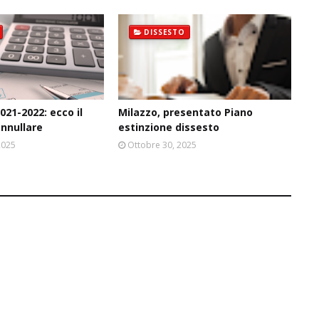
DISSESTO
021-2022: ecco il
Milazzo, presentato Piano
annullare
estinzione dissesto
2025
Ottobre 30, 2025