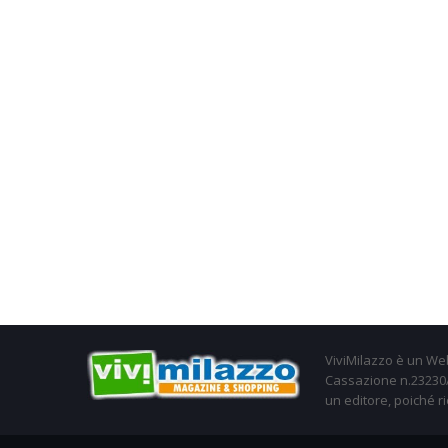
ViviMilazzo è un Web
Cassazione n.23230/2
un editore, poiché ri