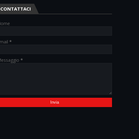
CONTATTACI
Nome
mail
*
essaggio
*