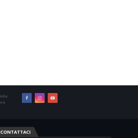
ella
ere
CONTATTACI