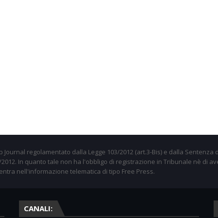
 Journal regolamentato dalla Legge 103/2012 (art.3-Bis) e dalla Sentenza d
012. In quanto tale non ha l'obbligo di registrazione in Tribunale nè di av
entra nell'informazione telematica di tipo Free Press.
CANALI: