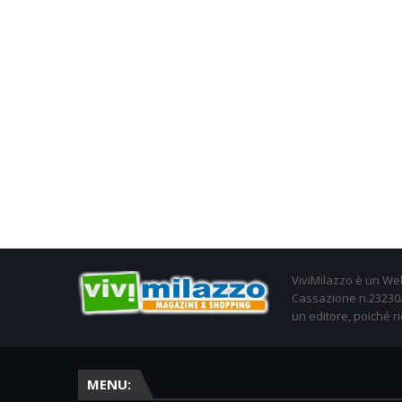
ViviMilazzo è un Web
Cassazione n.23230/2
un editore, poiché ri
MENU: