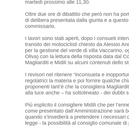
martedì prossimo alle 11,30.
Oltre due ore di dibattito che però non ha port
di delibera presentata dalla giunta e a questo
commissario.
I lavori sono stati aperti, dopo i consueti interv
transito dei motociclisti chiesto da Alessio An
per la gestione del verde di villa Vaccarino, 
Oliva) con la lettura della risposta data dal Col
Magliarditi e Midili su alcuni contenuti dello 
I revisori nel ritenere “inconsueta e inopport
regolatrici la materia e poi fornire qualche c
proponenti tant’è che la consigliera Magliardit
alla luce anche – ha sottolineato - dei dubbi s
Più esplicito il consigliere Midili che per l’e
come presentato dall’Amministrazione sarà bo
quando s’insedierà a pretendere i necessari ch
legge - la possibilità al consiglio comunale d