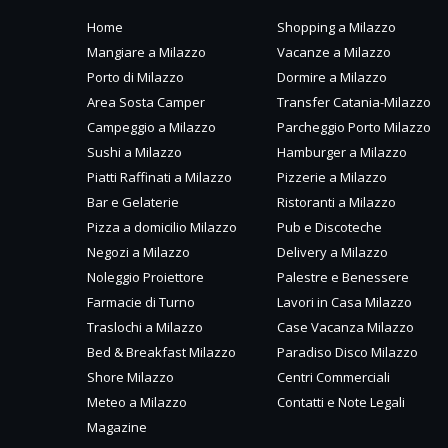
Home
Shopping a Milazzo
Mangiare a Milazzo
Vacanze a Milazzo
Porto di Milazzo
Dormire a Milazzo
Area Sosta Camper
Transfer Catania-Milazzo
Campeggio a Milazzo
Parcheggio Porto Milazzo
Sushi a Milazzo
Hamburger a Milazzo
Piatti Raffinati a Milazzo
Pizzerie a Milazzo
Bar e Gelaterie
Ristoranti a Milazzo
Pizza a domicilio Milazzo
Pub e Discoteche
Negozi a Milazzo
Delivery a Milazzo
Noleggio Proiettore
Palestre e Benessere
Farmacie di Turno
Lavori in Casa Milazzo
Traslochi a Milazzo
Case Vacanza Milazzo
Bed & Breakfast Milazzo
Paradiso Disco Milazzo
Shore Milazzo
Centri Commerciali
Meteo a Milazzo
Contatti e Note Legali
Magazine