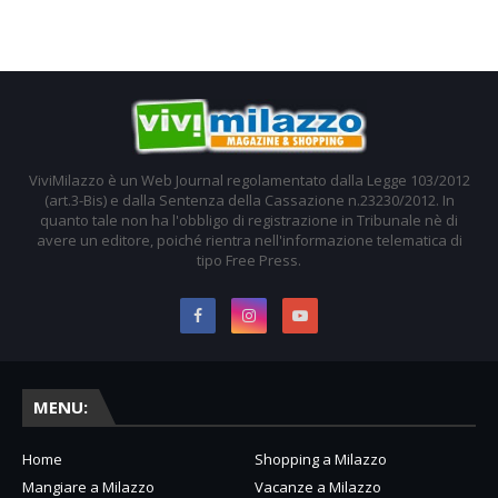
ViviMilazzo è un Web Journal regolamentato dalla Legge 103/2012
(art.3-Bis) e dalla Sentenza della Cassazione n.23230/2012. In
quanto tale non ha l'obbligo di registrazione in Tribunale nè di
avere un editore, poiché rientra nell'informazione telematica di
tipo Free Press.
MENU:
Home
Shopping a Milazzo
Mangiare a Milazzo
Vacanze a Milazzo