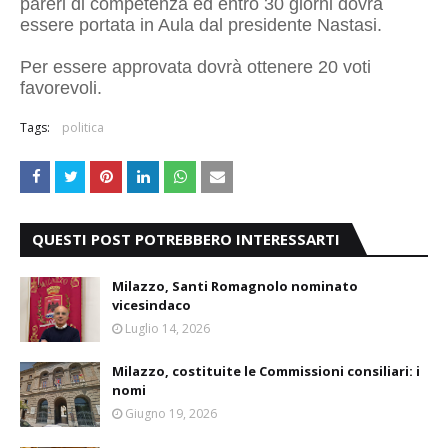
pareri di competenza ed entro 30 giorni dovrà
essere portata in Aula dal presidente Nastasi.
Per essere approvata dovrà ottenere 20 voti
favorevoli.
Tags:
politica
QUESTI POST POTREBBERO INTERESSARTI
Milazzo, Santi Romagnolo nominato
vicesindaco
Luglio 14, 2026
Milazzo, costituite le Commissioni consiliari: i
nomi
Giugno 19, 2026