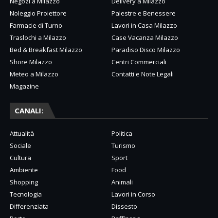
Negozi a Milazzo
Delivery a Milazzo
Noleggio Proiettore
Palestre e Benessere
Farmacie di Turno
Lavori in Casa Milazzo
Traslochi a Milazzo
Case Vacanza Milazzo
Bed & Breakfast Milazzo
Paradiso Disco Milazzo
Shore Milazzo
Centri Commerciali
Meteo a Milazzo
Contatti e Note Legali
Magazine
CANALI:
Attualità
Politica
Sociale
Turismo
Cultura
Sport
Ambiente
Food
Shopping
Animali
Tecnologia
Lavori in Corso
Differenziata
Dissesto