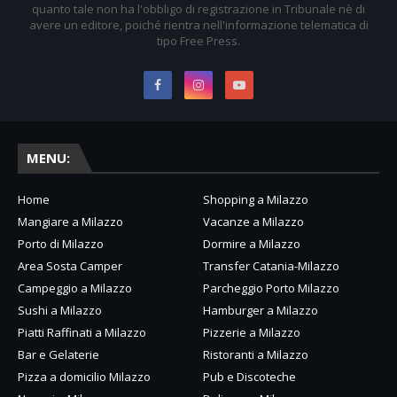
quanto tale non ha l'obbligo di registrazione in Tribunale nè di
avere un editore, poiché rientra nell'informazione telematica di
tipo Free Press.
MENU:
Home
Shopping a Milazzo
Mangiare a Milazzo
Vacanze a Milazzo
Porto di Milazzo
Dormire a Milazzo
Area Sosta Camper
Transfer Catania-Milazzo
Campeggio a Milazzo
Parcheggio Porto Milazzo
Sushi a Milazzo
Hamburger a Milazzo
Piatti Raffinati a Milazzo
Pizzerie a Milazzo
Bar e Gelaterie
Ristoranti a Milazzo
Pizza a domicilio Milazzo
Pub e Discoteche