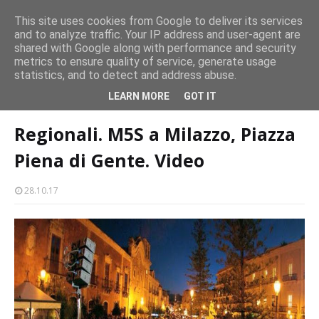
persone
This site uses cookies from Google to deliver its services
and to analyze traffic. Your IP address and user-agent are
Milazzo 28ª Sagra del Pesce a Vaccarella: il programma
shared with Google along with performance and security
EVENTI
metrics to ensure quality of service, generate usage
statistics, and to detect and address abuse.
Home page
politica
Regionali. M5S a Milazzo, Piazza Piena di Gente.
LEARN MORE
GOT IT
Video
Regionali. M5S a Milazzo, Piazza
Piena di Gente. Video
28.10.17