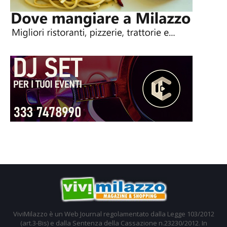
ViviMilazzo è un Web Journal regolamentato dalla Legge 103/2012
(art.3-Bis) e dalla Sentenza della Cassazione n.23230/2012. In