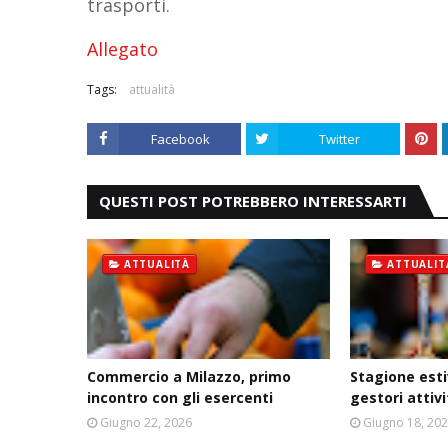
trasporti.
Allegato
Tags:
attualità
Facebook
Twitter
QUESTI POST POTREBBERO INTERESSARTI
ATTUALITÀ
ATTUALIT
Commercio a Milazzo, primo
Stagione esti
incontro con gli esercenti
gestori attiv
Giugno 22, 2026
Giugno 18, 20