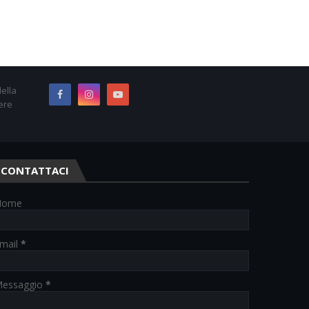
ella
ere
CONTATTACI
Nome
mail
*
essaggio
*