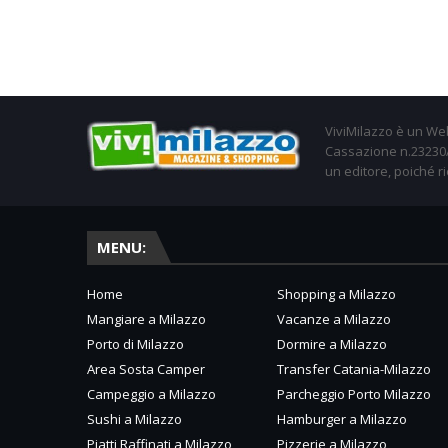
ViviMilazzo è un Web
Cassazione n.23230/2
un editore, poiché ri
MENU:
Home
Shopping a Milazzo
Mangiare a Milazzo
Vacanze a Milazzo
Porto di Milazzo
Dormire a Milazzo
Area Sosta Camper
Transfer Catania-Milazzo
Campeggio a Milazzo
Parcheggio Porto Milazzo
Sushi a Milazzo
Hamburger a Milazzo
Piatti Raffinati a Milazzo
Pizzerie a Milazzo