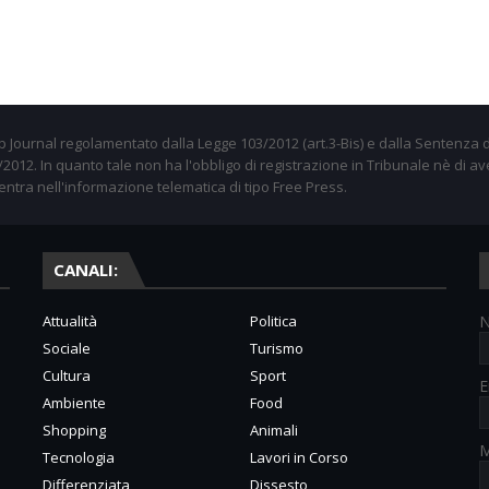
 Journal regolamentato dalla Legge 103/2012 (art.3-Bis) e dalla Sentenza d
012. In quanto tale non ha l'obbligo di registrazione in Tribunale nè di av
entra nell'informazione telematica di tipo Free Press.
CANALI:
Attualità
Politica
Sociale
Turismo
Cultura
Sport
E
Ambiente
Food
Shopping
Animali
M
Tecnologia
Lavori in Corso
Differenziata
Dissesto