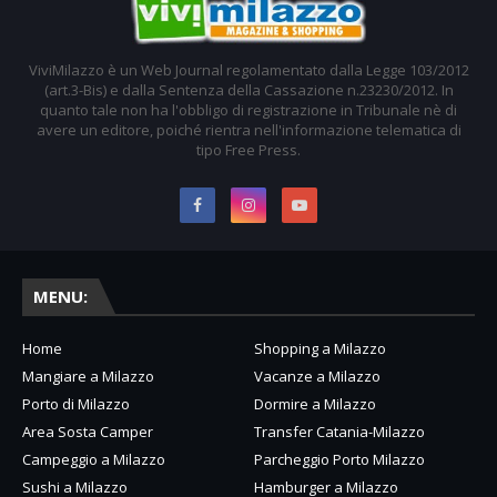
ViviMilazzo è un Web Journal regolamentato dalla Legge 103/2012
(art.3-Bis) e dalla Sentenza della Cassazione n.23230/2012. In
quanto tale non ha l'obbligo di registrazione in Tribunale nè di
avere un editore, poiché rientra nell'informazione telematica di
tipo Free Press.
MENU:
Home
Shopping a Milazzo
Mangiare a Milazzo
Vacanze a Milazzo
Porto di Milazzo
Dormire a Milazzo
Area Sosta Camper
Transfer Catania-Milazzo
Campeggio a Milazzo
Parcheggio Porto Milazzo
Sushi a Milazzo
Hamburger a Milazzo