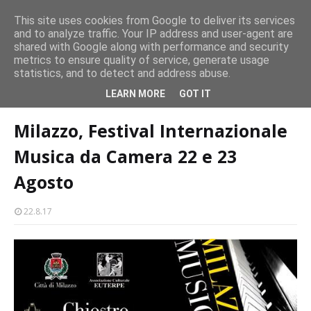
operatori
Concerto all’Alba a Milazzo con oltre 1.500 persone
This site uses cookies from Google to deliver its services
CASTELLO-MILAZZO
and to analyze traffic. Your IP address and user-agent are
Mil
shared with Google along with performance and security
metrics to ensure quality of service, generate usage
statistics, and to detect and address abuse.
Home page
eventi
Milazzo, Festival Internazionale Musica da Camera
LEARN MORE
GOT IT
22 e 23 Agosto
Milazzo, Festival Internazionale
Musica da Camera 22 e 23
Agosto
22.8.17