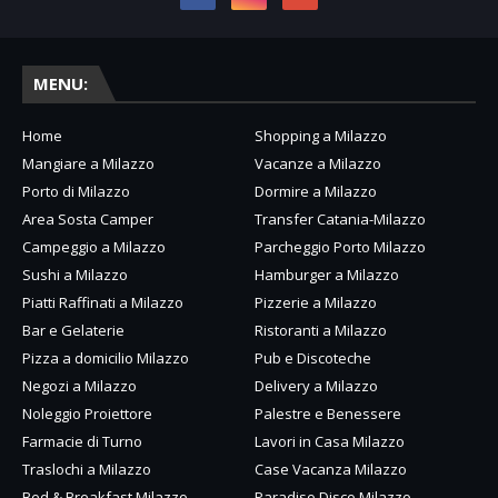
MENU:
Home
Shopping a Milazzo
Mangiare a Milazzo
Vacanze a Milazzo
Porto di Milazzo
Dormire a Milazzo
Area Sosta Camper
Transfer Catania-Milazzo
Campeggio a Milazzo
Parcheggio Porto Milazzo
Sushi a Milazzo
Hamburger a Milazzo
Piatti Raffinati a Milazzo
Pizzerie a Milazzo
Bar e Gelaterie
Ristoranti a Milazzo
Pizza a domicilio Milazzo
Pub e Discoteche
Negozi a Milazzo
Delivery a Milazzo
Noleggio Proiettore
Palestre e Benessere
Farmacie di Turno
Lavori in Casa Milazzo
Traslochi a Milazzo
Case Vacanza Milazzo
Bed & Breakfast Milazzo
Paradiso Disco Milazzo