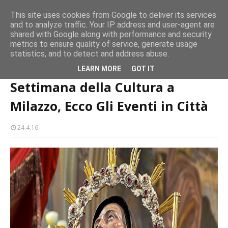
CASTELLO-MILAZZO
This site uses cookies from Google to deliver its services
and to analyze traffic. Your IP address and user-agent are
Milazzo 28ª Sagra del Pesce a Vaccarella: il programma
shared with Google along with performance and security
EVENTI
metrics to ensure quality of service, generate usage
statistics, and to detect and address abuse.
Home page
Settimana della Cultura a Milazzo, Ecco Gli Eventi in Città
LEARN MORE
GOT IT
Settimana della Cultura a
Milazzo, Ecco Gli Eventi in Città
24.4.16