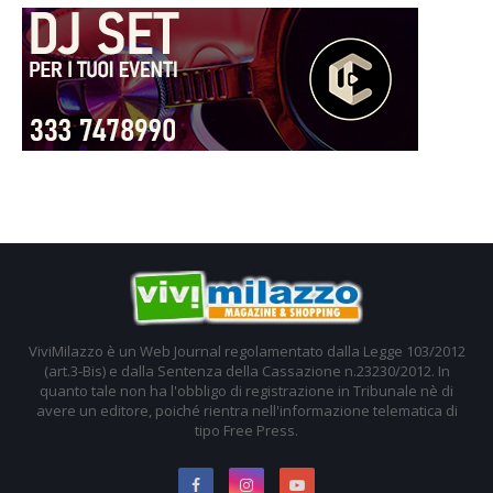
ViviMilazzo è un Web Journal regolamentato dalla Legge 103/2012
(art.3-Bis) e dalla Sentenza della Cassazione n.23230/2012. In
quanto tale non ha l'obbligo di registrazione in Tribunale nè di
avere un editore, poiché rientra nell'informazione telematica di
tipo Free Press.