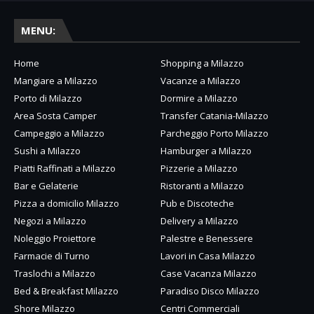
MENU:
Home
Shopping a Milazzo
Mangiare a Milazzo
Vacanze a Milazzo
Porto di Milazzo
Dormire a Milazzo
Area Sosta Camper
Transfer Catania-Milazzo
Campeggio a Milazzo
Parcheggio Porto Milazzo
Sushi a Milazzo
Hamburger a Milazzo
Piatti Raffinati a Milazzo
Pizzerie a Milazzo
Bar e Gelaterie
Ristoranti a Milazzo
Pizza a domicilio Milazzo
Pub e Discoteche
Negozi a Milazzo
Delivery a Milazzo
Noleggio Proiettore
Palestre e Benessere
Farmacie di Turno
Lavori in Casa Milazzo
Traslochi a Milazzo
Case Vacanza Milazzo
Bed & Breakfast Milazzo
Paradiso Disco Milazzo
Shore Milazzo
Centri Commerciali