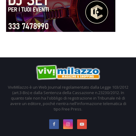
ViviMilazzo è un Web Journal regolamentato dalla Legge 103/2012
(art.3-Bis) e dalla Sentenza della Cassazione n.23230/2012. In
quanto tale non ha l'obbligo di registrazione in Tribunale nè di
avere un editore, poiché rientra nell'informazione telematica di
tipo Free Press.