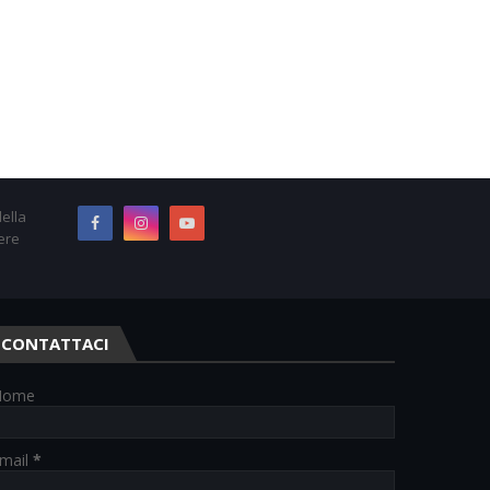
ella
ere
CONTATTACI
Nome
mail
*