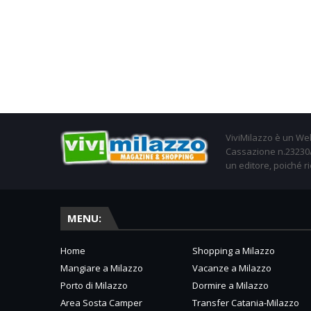
ViviMilazzo è un Web
Cassazione n.23230/2
un editore, poiché ri
MENU:
Home
Shopping a Milazzo
Mangiare a Milazzo
Vacanze a Milazzo
Porto di Milazzo
Dormire a Milazzo
Area Sosta Camper
Transfer Catania-Milazzo