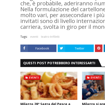
che, è probabile, aderiranno nu
Nella formulazione del cartellone
molto vari, per assecondare i più s
invitati sono di livello internazi
carriera, svolta in giro per il mon
Tags:
eventi
teatro-trifiletti
Facebook
Twitter
QUESTI POST POTREBBERO INTERESSARTI
EVENTI
EVENTI
Milazzo 28ª Sagra del Pesce a
Milazzo si pr