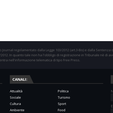
 Journal regolamentato dalla Legge 103/2012 (art.3-Bis) e dalla Sentenza d
012. In quanto tale non ha l'obbligo di registrazione in Tribunale nè di av
entra nell'informazione telematica di tipo Free Press.
CANALI:
Attualità
Politica
Sociale
Turismo
Cultura
Sport
E
Ambiente
Food