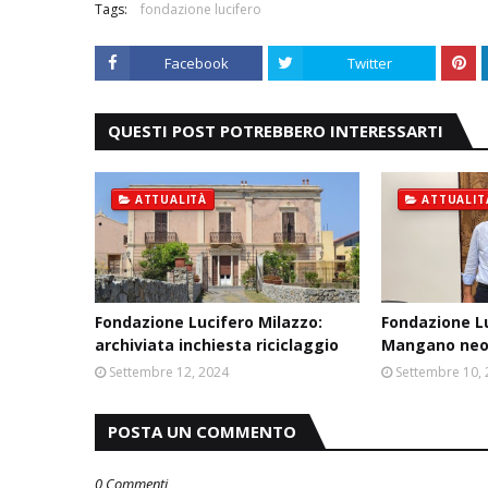
Tags:
fondazione lucifero
Facebook
Twitter
QUESTI POST POTREBBERO INTERESSARTI
ATTUALITÀ
ATTUALIT
Fondazione Lucifero Milazzo:
Fondazione Lu
archiviata inchiesta riciclaggio
Mangano neo
Settembre 12, 2024
Settembre 10,
POSTA UN COMMENTO
0 Commenti