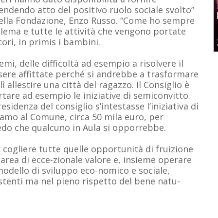
rendendo atto del positivo ruolo sociale svolto”
della Fondazione, Enzo Russo. “Come ho sempre
blema e tutte le attività che vengono portate
itori, in primis i bambini.
i, delle difficoltà ad esempio a risolvere il
ere affittate perché si andrebbe a trasformare
ì allestire una città del ragazzo. Il Consiglio è
tare ad esempio le iniziative di semiconvitto.
idenza del consiglio s’intestasse l’iniziativa di
iamo al Comune, circa 50 mila euro, per
redo che qualcuno in Aula si opporrebbe.
cogliere tutte quelle opportunità di fruizione
area di ecce-zionale valore e, insieme operare
modello di sviluppo eco-nomico e sociale,
stenti ma nel pieno rispetto del bene natu-