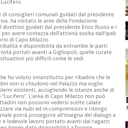
 Lucifero
di consiglieri comunali guidati dal presidente
iva, ha visitato le aree della Fondazione
 direttivo guidati dal presidente Enzo Russo e i
 per avere contezza dell’attività svolta dall’Ipab
rio di Capo Milazzo.
rdialità e disponibilità da entrambe le parti
ività portati avanti a Gigliopoli, quelle curate
situazioni più difficili come le sedi
che ho voluto innanzitutto per ribadire che le
dini non si chiudono nel Palazzo ma voglio
blemi esistenti, accogliendo le istanze anche di
 “Lucifero”. L’area di Capo Milazzo non può
cittadini non possono vedersi scelte calate
azzare via nubi ed in-comprensioni e ritengo
nale potrà proseguire all’insegna del dialogo e
e e lodevole lavoro portato avanti dai ragazzi
lieri hanno dato disponibilità a fornire