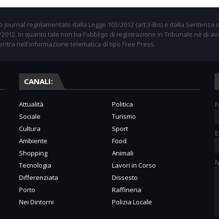
 Journal regolamentato dalla Legge 103/2012 (art.3-Bis) e dalla Sentenza d
012. In quanto tale non ha l'obbligo di registrazione in Tribunale nè di av
entra nell'informazione telematica di tipo Free Press.
CANALI:
Attualità
Politica
Sociale
Turismo
Cultura
Sport
E
Ambiente
Food
Shopping
Animali
M
Tecnologia
Lavori in Corso
Differenziata
Dissesto
Porto
Raffineria
Nei Dintorni
Polizia Locale