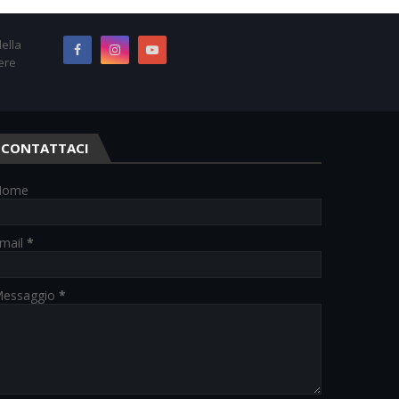
ella
ere
CONTATTACI
Nome
mail
*
essaggio
*