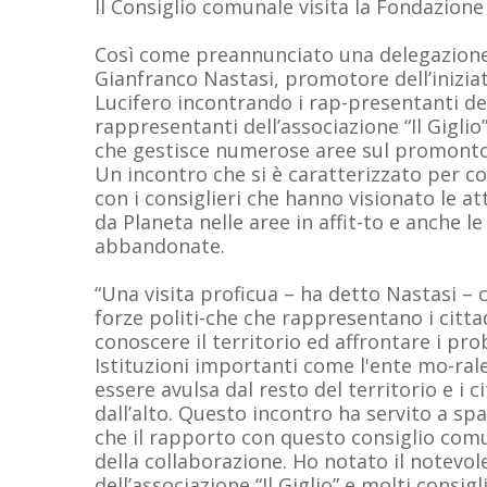
Il Consiglio comunale visita la Fondazione
Così come preannunciato una delegazione 
Gianfranco Nastasi, promotore dell’iniziat
Lucifero incontrando i rap-presentanti del
rappresentanti dell’associazione “Il Giglio”
che gestisce numerose aree sul promonto
Un incontro che si è caratterizzato per co
con i consiglieri che hanno visionato le att
da Planeta nelle aree in affit-to e anche le 
abbandonate.
“Una visita proficua – ha detto Nastasi – 
forze politi-che che rappresentano i citta
conoscere il territorio ed affrontare i pro
Istituzioni importanti come l'ente mo-rale
essere avulsa dal resto del territorio e i 
dall’alto. Questo incontro ha servito a sp
che il rapporto con questo consiglio comu
della collaborazione. Ho notato il notevol
dell’associazione “Il Giglio” e molti consig