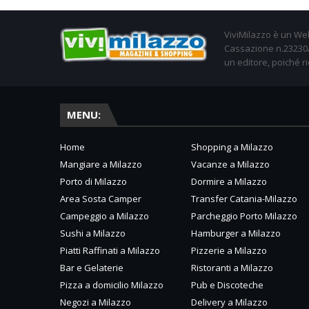
ViviMilazzo è un Web
Cassazione n.23230/2
un editore, poiché ri
MENU:
Home
Shopping a Milazzo
Mangiare a Milazzo
Vacanze a Milazzo
Porto di Milazzo
Dormire a Milazzo
Area Sosta Camper
Transfer Catania-Milazzo
Campeggio a Milazzo
Parcheggio Porto Milazzo
Sushi a Milazzo
Hamburger a Milazzo
Piatti Raffinati a Milazzo
Pizzerie a Milazzo
Bar e Gelaterie
Ristoranti a Milazzo
Pizza a domicilio Milazzo
Pub e Discoteche
Negozi a Milazzo
Delivery a Milazzo