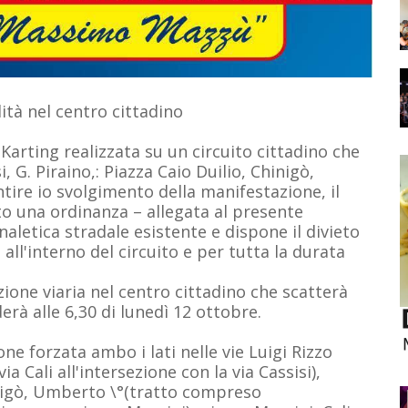
ità nel centro cittadino
Karting realizzata su un circuito cittadino che
i, G. Piraino,: Piazza Caio Duilio, Chinigò,
ntire io svolgimento della manifestazione, il
o una ordinanza – allegata al presente
aletica stradale esistente e dispone il divieto
all'interno del circuito e per tutta la durata
ione viaria nel centro cittadino che scatterà
erà alle 6,30 di lunedì 12 ottobre.
one forzata ambo i lati nelle vie Luigi Rizzo
a Cali all'intersezione con la via Cassisi),
hinigò, Umberto \°(tratto compreso