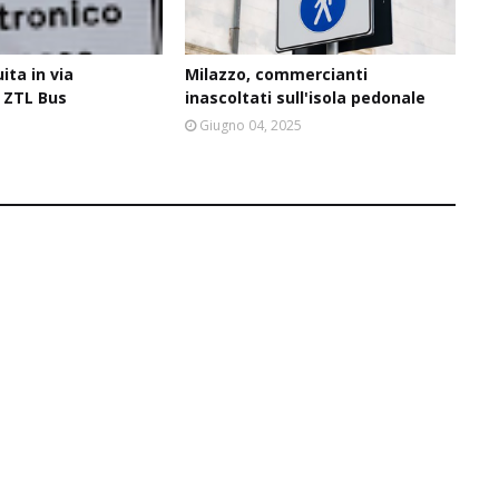
uita in via
Milazzo, commercianti
 ZTL Bus
inascoltati sull'isola pedonale
6
Giugno 04, 2025