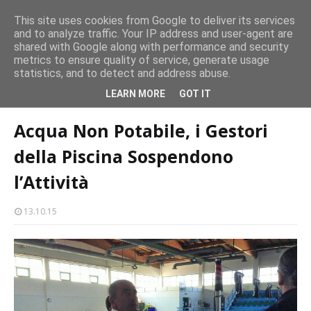
persone
This site uses cookies from Google to deliver its services
and to analyze traffic. Your IP address and user-agent are
Milazzo 28ª Sagra del Pesce a Vaccarella: il programma
shared with Google along with performance and security
EVENTI
metrics to ensure quality of service, generate usage
statistics, and to detect and address abuse.
Home page
piscina comunale
Acqua Non Potabile, i Gestori della
LEARN MORE
GOT IT
Piscina Sospendono l’Attività
Acqua Non Potabile, i Gestori
della Piscina Sospendono
l’Attività
13.10.15