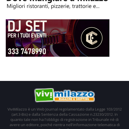
ViviMilazzo è un Web Journal regolamentato dalla Legge 103/2012
(art.3-Bis) e dalla Sentenza della Cassazione n.23230/2012. In
quanto tale non ha l'obbligo di registrazione in Tribunale nè di
avere un editore, poiché rientra nell'informazione telematica di