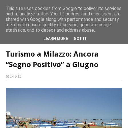
CASTELLO-MILAZZO
This site uses cookies from Google to deliver its services
and to analyze traffic. Your IP address and user-agent are
Milazzo 28ª Sagra del Pesce a Vaccarella: il programma
shared with Google along with performance and security
EVENTI
metrics to ensure quality of service, generate usage
statistics, and to detect and address abuse.
Home page
turismo
Turismo a Milazzo: Ancora “Segno Positivo” a
LEARN MORE
GOT IT
Giugno
Turismo a Milazzo: Ancora
“Segno Positivo” a Giugno
24.9.15