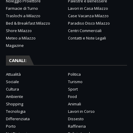
Noleggio Proiettore
Palestre e Benessere
Farmacie di Turno
Lavori in Casa Milazzo
Traslochi a Milazzo
Case Vacanza Milazzo
Bed & Breakfast Milazzo
Paradiso Disco Milazzo
Shore Milazzo
Centri Commerciali
Meteo a Milazzo
Contatti e Note Legali
Magazine
CANALI:
Attualità
Politica
Sociale
Turismo
Cultura
Sport
Ambiente
Food
Shopping
Animali
Tecnologia
Lavori in Corso
Differenziata
Dissesto
Porto
Raffineria