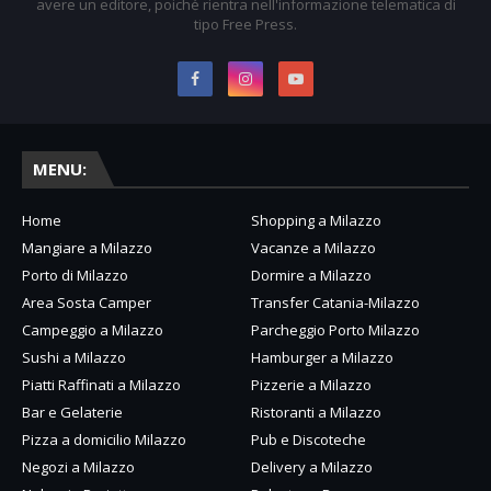
avere un editore, poiché rientra nell'informazione telematica di
tipo Free Press.
MENU:
Home
Shopping a Milazzo
Mangiare a Milazzo
Vacanze a Milazzo
Porto di Milazzo
Dormire a Milazzo
Area Sosta Camper
Transfer Catania-Milazzo
Campeggio a Milazzo
Parcheggio Porto Milazzo
Sushi a Milazzo
Hamburger a Milazzo
Piatti Raffinati a Milazzo
Pizzerie a Milazzo
Bar e Gelaterie
Ristoranti a Milazzo
Pizza a domicilio Milazzo
Pub e Discoteche
Negozi a Milazzo
Delivery a Milazzo