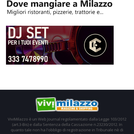
ViviMilazzo è un Web Journal regolamentato dalla Legge 103/2012
(art.3-Bis) e dalla Sentenza della Cassazione n.23230/2012. In
quanto tale non ha l'obbligo di registrazione in Tribunale nè di