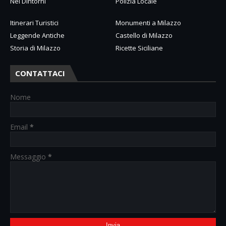
Nei Dintorni
Polizia Locale
Itinerari Turistici
Monumenti a Milazzo
Leggende Antiche
Castello di Milazzo
Storia di Milazzo
Ricette Siciliane
CONTATTACI
Nome
Email
*
Messaggio
*