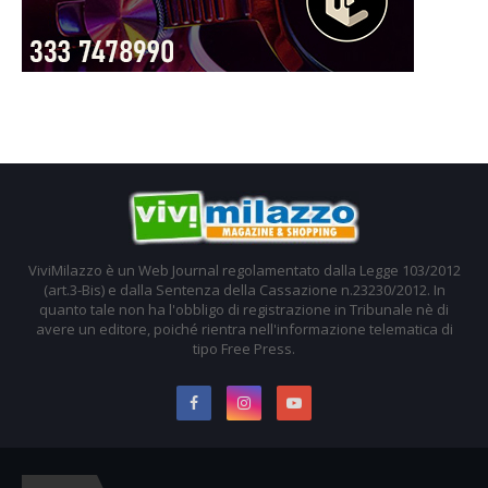
ViviMilazzo è un Web Journal regolamentato dalla Legge 103/2012
(art.3-Bis) e dalla Sentenza della Cassazione n.23230/2012. In
quanto tale non ha l'obbligo di registrazione in Tribunale nè di
avere un editore, poiché rientra nell'informazione telematica di
tipo Free Press.