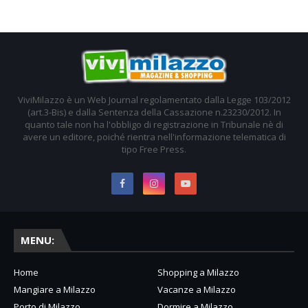
ViviMilazzo è un Web Journal regolamentato dalla Legge 103/2012
(art.3-Bis) e dalla Sentenza della Cassazione n.23230/2012. In
quanto tale non ha l'obbligo di registrazione in Tribunale nè di
avere un editore, poiché rientra nell'informazione telematica di
tipo Free Press.
MENU:
Home
Shopping a Milazzo
Mangiare a Milazzo
Vacanze a Milazzo
Porto di Milazzo
Dormire a Milazzo