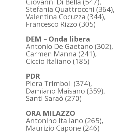
Giovanni Di Bella (547),
Stefania Quattrocchi (364),
Valentina Cocuzza (344),
Francesco Rizzo (305)
DEM – Onda libera
Antonio De Gaetano (302),
Carmen Manna (241),
Ciccio Italiano (185)
PDR
Piera Trimboli (374),
Damiano Maisano (359),
Santi Saraò (270)
ORA MILAZZO
Antonino Italiano (265),
Maurizio Capone (246)