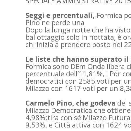
SPECIALE AMMINISTRATIVE 2015
Seggi e percentuali,
Formica por
Pino ne perde una
Dopo la lunga notte che ha visto 
ballottaggio solo in nottata, è or
chi inizia a prendere posto nei 2
Le liste che hanno superato il
Formica sono DEm Onda libera c
percentuale dell’11,81%, i Pdr con
democratici con 2585 voti per u
Milazzo con 1617 voti per un 8,
Carmelo Pino, che godeva
del s
Milazzo Democratica che ottiene 9
4,98%;tira con sé Milazzo Futura
9,53%, e Città attiva con 1624 vo