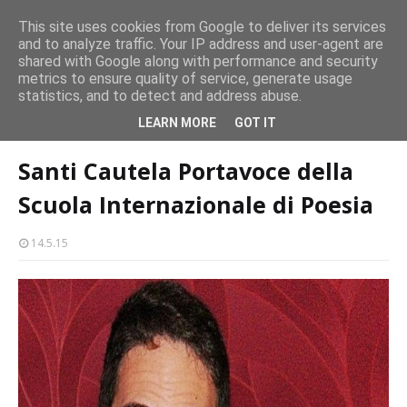
persone
This site uses cookies from Google to deliver its services
and to analyze traffic. Your IP address and user-agent are
Milazzo 28ª Sagra del Pesce a Vaccarella: il programma
shared with Google along with performance and security
EVENTI
metrics to ensure quality of service, generate usage
statistics, and to detect and address abuse.
Home page
santi cautela
Santi Cautela Portavoce della Scuola
LEARN MORE
GOT IT
Internazionale di Poesia
Santi Cautela Portavoce della
Scuola Internazionale di Poesia
14.5.15