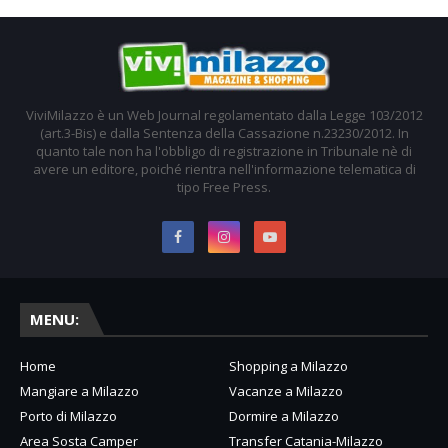
ViviMilazzo è un Web Journal regolamentato dalla Legge 103/2012
(art.3-Bis) e dalla Sentenza della Cassazione n.23230/2012. In
quanto tale non ha l'obbligo di registrazione in Tribunale nè di
avere un editore, poiché rientra nell'informazione telematica di
tipo Free Press.
MENU:
Home
Shopping a Milazzo
Mangiare a Milazzo
Vacanze a Milazzo
Porto di Milazzo
Dormire a Milazzo
Area Sosta Camper
Transfer Catania-Milazzo