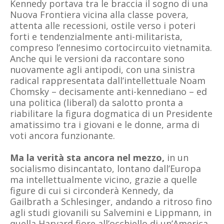
Kennedy portava tra le braccia il sogno di una
Nuova Frontiera vicina alla classe povera,
attenta alle recessioni, ostile verso i poteri
forti e tendenzialmente anti-militarista,
compreso l’ennesimo cortocircuito vietnamita.
Anche qui le versioni da raccontare sono
nuovamente agli antipodi, con una sinistra
radical rappresentata dall’intellettuale Noam
Chomsky – decisamente anti-kennediano – ed
una politica (liberal) da salotto pronta a
riabilitare la figura dogmatica di un Presidente
amatissimo tra i giovani e le donne, arma di
voti ancora funzionante.
Ma la verità sta ancora nel mezzo,
in un
socialismo disincantato, lontano dall’Europa
ma intellettualmente vicino, grazie a quelle
figure di cui si circonderà Kennedy, da
Gailbrath a Schlesinger, andando a ritroso fino
agli studi giovanili su Salvemini e Lippmann, in
quella Harvard fiore all’occhiello di un’America