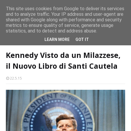
persone
This site uses cookies from Google to deliver its services
and to analyze traffic. Your IP address and user-agent are
Milazzo 28ª Sagra del Pesce a Vaccarella: il programma
shared with Google along with performance and security
EVENTI
metrics to ensure quality of service, generate usage
statistics, and to detect and address abuse.
Home page
santi cautela
Kennedy Visto da un Milazzese, il Nuovo
LEARN MORE
GOT IT
Libro di Santi Cautela
Kennedy Visto da un Milazzese,
il Nuovo Libro di Santi Cautela
22.5.15