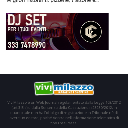
ViviMilazzo è un Web Journal regolamentato dalla Legge 103/2012
(art.3-Bis) e dalla Sentenza della Cassazione n.23230/2012. In
quanto tale non ha l'obbligo di registrazione in Tribunale nè di
avere un editore, poiché rientra nell'informazione telematica di
tipo Free Press.