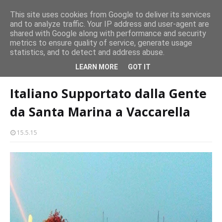
CASTELLO-MILAZZO
This site uses cookies from Google to deliver its services
and to analyze traffic. Your IP address and user-agent are
Milazzo 28ª Sagra del Pesce a Vaccarella: il programma
shared with Google along with performance and security
EVENTI
metrics to ensure quality of service, generate usage
statistics, and to detect and address abuse.
Home page
Italiano Supportato dalla Gente da Santa Marina a
LEARN MORE
GOT IT
Vaccarella
Italiano Supportato dalla Gente
da Santa Marina a Vaccarella
15.5.15