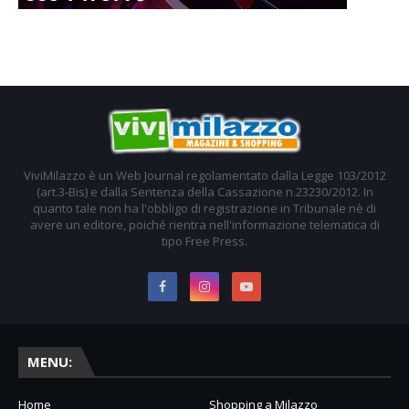
ViviMilazzo è un Web Journal regolamentato dalla Legge 103/2012
(art.3-Bis) e dalla Sentenza della Cassazione n.23230/2012. In
quanto tale non ha l'obbligo di registrazione in Tribunale nè di
avere un editore, poiché rientra nell'informazione telematica di
tipo Free Press.
MENU:
Home
Shopping a Milazzo