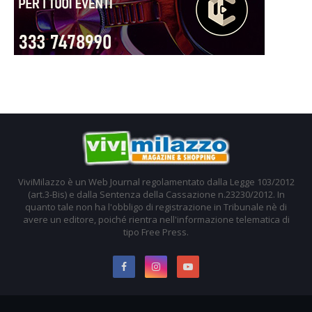
ViviMilazzo è un Web Journal regolamentato dalla Legge 103/2012
(art.3-Bis) e dalla Sentenza della Cassazione n.23230/2012. In
quanto tale non ha l'obbligo di registrazione in Tribunale nè di
avere un editore, poiché rientra nell'informazione telematica di
tipo Free Press.