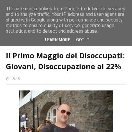
CASTELLO-MILAZZO
This site uses cookies from Google to deliver its services
and to analyze traffic. Your IP address and user-agent are
Milazzo 28ª Sagra del Pesce a Vaccarella: il programma
shared with Google along with performance and security
EVENTI
metrics to ensure quality of service, generate usage
statistics, and to detect and address abuse.
Home page
Il Primo Maggio dei Disoccupati: Giovani, Disoccupazione
LEARN MORE
GOT IT
al 22%
Il Primo Maggio dei Disoccupati:
Giovani, Disoccupazione al 22%
1.5.15