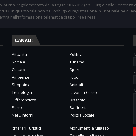
 Journal regolamentato dalla Legge 103/2012 (art.3-Bis) e dalla Sentenza d
012. In quanto tale non ha l'obbligo di registrazione in Tribunale nè di av
entra nell'informazione telematica di tipo Free Press.
CANALI:
Attualità
Politica
Sociale
Turismo
Cultura
Sport
E
Ambiente
Food
Shopping
Animali
M
Tecnologia
Lavori in Corso
Differenziata
Dissesto
Porto
Raffineria
Nei Dintorni
Polizia Locale
Itinerari Turistici
Monumenti a Milazzo
Leggende Antiche
Castello di Milazzo