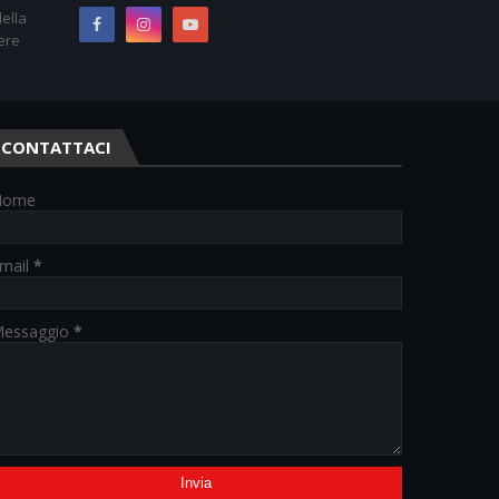
ella
ere
CONTATTACI
Nome
mail
*
essaggio
*