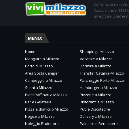
ViviMilazzo è un Web
Cassazione n.23230/2
un editore, poiché ri
MENU:
Home
Shopping a Milazzo
Mangiare a Milazzo
Vacanze a Milazzo
Porto di Milazzo
Dormire a Milazzo
Area Sosta Camper
Transfer Catania-Milazzo
Campeggio a Milazzo
Parcheggio Porto Milazzo
Sushi a Milazzo
Hamburger a Milazzo
Piatti Raffinati a Milazzo
Pizzerie a Milazzo
Bar e Gelaterie
Ristoranti a Milazzo
Pizza a domicilio Milazzo
Pub e Discoteche
Negozi a Milazzo
Delivery a Milazzo
Noleggio Proiettore
Palestre e Benessere