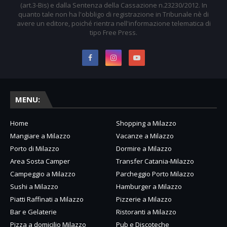
(art.3-Bis) e dalla Sentenza della Cassazione n.23230/2012. In
quanto tale non ha l'obbligo di registrazione in Tribunale nè di
avere un editore, poiché rientra nell'informazione telematica di
tipo Free Press.
MENU:
Home
Shopping a Milazzo
Mangiare a Milazzo
Vacanze a Milazzo
Porto di Milazzo
Dormire a Milazzo
Area Sosta Camper
Transfer Catania-Milazzo
Campeggio a Milazzo
Parcheggio Porto Milazzo
Sushi a Milazzo
Hamburger a Milazzo
Piatti Raffinati a Milazzo
Pizzerie a Milazzo
Bar e Gelaterie
Ristoranti a Milazzo
Pizza a domicilio Milazzo
Pub e Discoteche