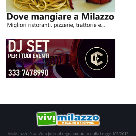
ViviMilazzo è un Web Journal regolamentato dalla Legge 103/2012