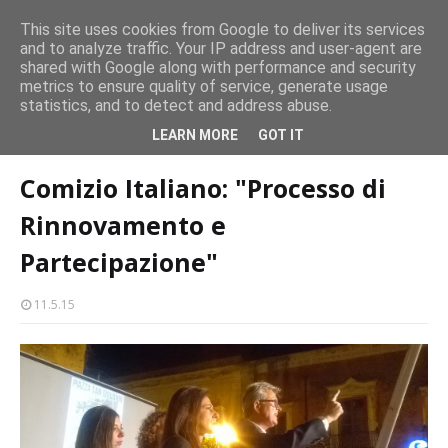
persone
This site uses cookies from Google to deliver its services
and to analyze traffic. Your IP address and user-agent are
Milazzo 28ª Sagra del Pesce a Vaccarella: il programma
shared with Google along with performance and security
EVENTI
metrics to ensure quality of service, generate usage
statistics, and to detect and address abuse.
Home page
lorenzo italiano
Comizio Italiano: "Processo di
LEARN MORE
GOT IT
Rinnovamento e Partecipazione"
Comizio Italiano: "Processo di
Rinnovamento e
Partecipazione"
11.5.15