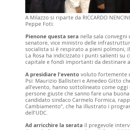
A Milazzo si riparte da RICCARDO NENCIN
Peppe Foti:
Pienone questa sera
nella sala convegni d
senatore, vice ministro delle infrastruttu
socialista si è respirato a pieni polmoni
La Rosa ha indicizzato i punti salienti su
capitale e fondi importanti da destinare a
A presidiare l'evento
voluto fortemente d
Psi: Maurizio Ballisteri e Amedeo Gitto che
all'evento, hanno sottolineato come oggi 
persone giuste che sanno fare una buona p
candidato sindaco Carmelo Formica, rappre
Cambiamento", che ha illustrato i program
dell'UDC.
Ad arricchire la serata
il pregevole inter