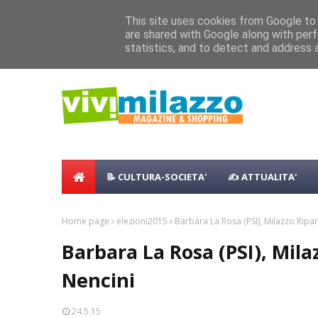
Home
Shopping
Food
Vacanze
B & B
Case Vaca
This site uses cookies from Google to d
Concerto all’Alba a Milazzo con oltre 
are shared with Google along with perf
NEWS:
Milazzo 28ª Sagra del Pesce a Vaccare
statistics, and to detect and address 
📝 CULTURA-SOCIETA'
✍ ATTUALITA'
Home page
elezioni2015
Barbara La Rosa (PSI), Milazzo Ripar
Barbara La Rosa (PSI), Mila
Nencini
24.5.15