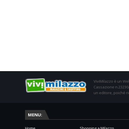
ViviMilazzo è un Web
Cassazione n.23230/2
un editore, poiché ri
MENU:
Home
Shopping a Milazzo