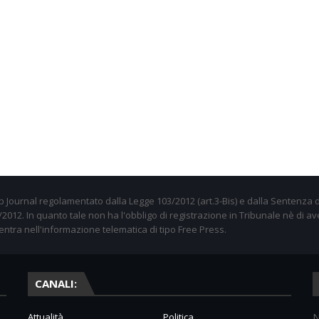
 Journal regolamentato dalla Legge 103/2012 (art.3-Bis) e dalla Sentenza d
012. In quanto tale non ha l'obbligo di registrazione in Tribunale nè di av
entra nell'informazione telematica di tipo Free Press.
CANALI:
Attualità
Politica