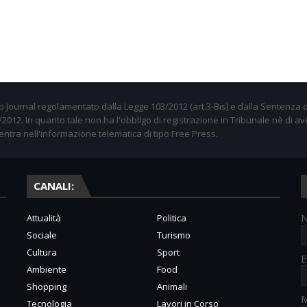
 Journal regolamentato dalla Legge 103/2012 (art.3-Bis) e dalla Sentenza d
012. In quanto tale non ha l'obbligo di registrazione in Tribunale nè di av
entra nell'informazione telematica di tipo Free Press.
CANALI:
Attualità
Politica
Sociale
Turismo
Cultura
Sport
E
Ambiente
Food
Shopping
Animali
M
Tecnologia
Lavori in Corso