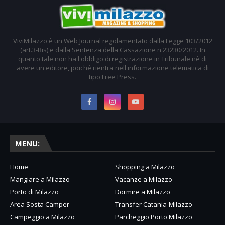
ViviMilazzo è un Web Journal regolamentato dalla Legge 103/2012
(art.3-Bis) e dalla Sentenza della Cassazione n.23230/2012. In
quanto tale non ha l'obbligo di registrazione in Tribunale nè di
avere un editore, poiché rientra nell'informazione telematica di
tipo Free Press.
MENU:
Home
Shopping a Milazzo
Mangiare a Milazzo
Vacanze a Milazzo
Porto di Milazzo
Dormire a Milazzo
Area Sosta Camper
Transfer Catania-Milazzo
Campeggio a Milazzo
Parcheggio Porto Milazzo