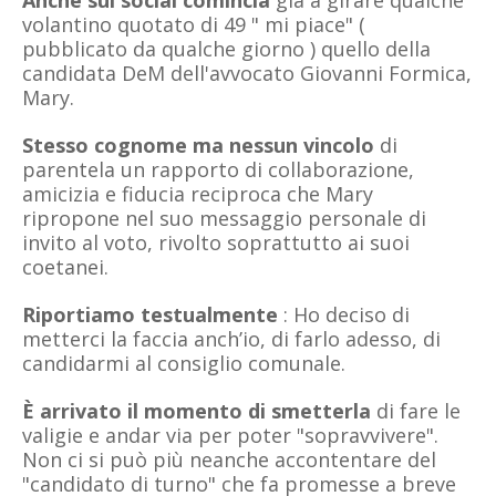
Anche sui social comincia
già a girare qualche
volantino quotato di 49 " mi piace" (
pubblicato da qualche giorno ) quello della
candidata DeM dell'avvocato Giovanni Formica,
Mary.
Stesso cognome ma nessun vincolo
di
parentela un rapporto di collaborazione,
amicizia e fiducia reciproca che Mary
ripropone nel suo messaggio personale di
invito al voto, rivolto soprattutto ai suoi
coetanei.
Riportiamo testualmente
: Ho deciso di
metterci la faccia anch’io, di farlo adesso, di
candidarmi al consiglio comunale.
È arrivato il momento di smetterla
di fare le
valigie e andar via per poter "sopravvivere".
Non ci si può più neanche accontentare del
"candidato di turno" che fa promesse a breve