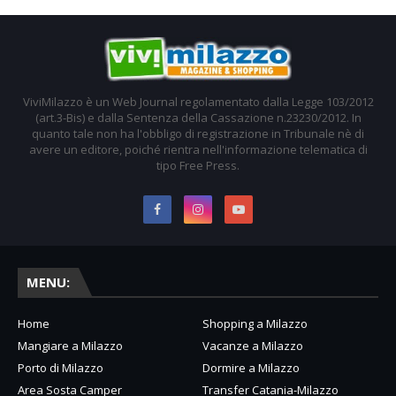
ViviMilazzo è un Web Journal regolamentato dalla Legge 103/2012
(art.3-Bis) e dalla Sentenza della Cassazione n.23230/2012. In
quanto tale non ha l'obbligo di registrazione in Tribunale nè di
avere un editore, poiché rientra nell'informazione telematica di
tipo Free Press.
MENU:
Home
Shopping a Milazzo
Mangiare a Milazzo
Vacanze a Milazzo
Porto di Milazzo
Dormire a Milazzo
Area Sosta Camper
Transfer Catania-Milazzo