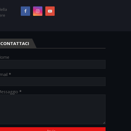
ella
ere
CONTATTACI
Nome
mail
*
essaggio
*