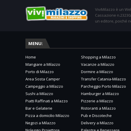
ViviMilazzo è un Web
Cassazione n.23230/2
un editore, poiché ri
MENU:
Home
Shopping a Milazzo
Mangiare a Milazzo
Vacanze a Milazzo
Porto di Milazzo
Dormire a Milazzo
Area Sosta Camper
Transfer Catania-Milazzo
Campeggio a Milazzo
Parcheggio Porto Milazzo
Sushi a Milazzo
Hamburger a Milazzo
Piatti Raffinati a Milazzo
Pizzerie a Milazzo
Bar e Gelaterie
Ristoranti a Milazzo
Pizza a domicilio Milazzo
Pub e Discoteche
Negozi a Milazzo
Delivery a Milazzo
Noleggio Proiettore
Palestre e Benessere