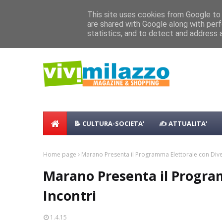
Home
Shopping
Food
Vacanze
B & B
Case Vaca
This site uses cookies from Google to d
Concerto all’Alba a Milazzo con oltre 
are shared with Google along with perf
NEWS:
statistics, and to detect and address 
Milazzo 28ª Sagra del Pesce a Vaccare
📝 CULTURA-SOCIETA'
✍ ATTUALITA'
Home page
Marano Presenta il Programma Elettorale con Diver
Marano Presenta il Program
Incontri
1.4.15