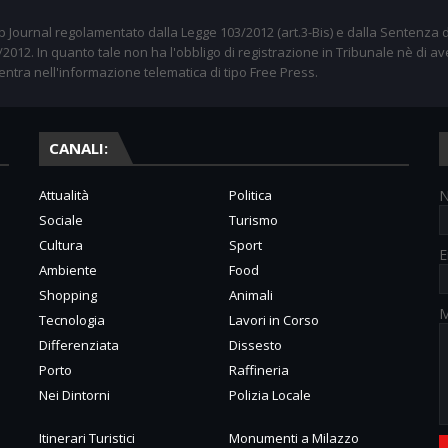
 Journal regolamentato dalla Legge 103/2012 (art.3-Bis) e dalla Sentenza d
012. In quanto tale non ha l'obbligo di registrazione in Tribunale nè di av
entra nell'informazione telematica di tipo Free Press.
CANALI:
Attualità
Politica
Sociale
Turismo
Cultura
Sport
E
Ambiente
Food
Shopping
Animali
M
Tecnologia
Lavori in Corso
Differenziata
Dissesto
Porto
Raffineria
Nei Dintorni
Polizia Locale
Itinerari Turistici
Monumenti a Milazzo