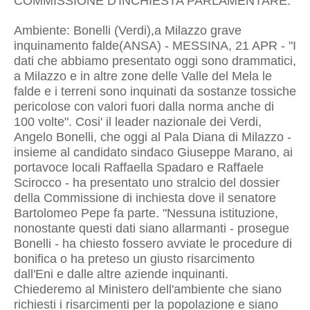
COMMISSIONE D'INCHIESTA PARLAMENTARE.
Ambiente: Bonelli (Verdi),a Milazzo grave
inquinamento falde(ANSA) - MESSINA, 21 APR - "I
dati che abbiamo presentato oggi sono drammatici,
a Milazzo e in altre zone delle Valle del Mela le
falde e i terreni sono inquinati da sostanze tossiche
pericolose con valori fuori dalla norma anche di
100 volte". Cosi' il leader nazionale dei Verdi,
Angelo Bonelli, che oggi al Pala Diana di Milazzo -
insieme al candidato sindaco Giuseppe Marano, ai
portavoce locali Raffaella Spadaro e Raffaele
Scirocco - ha presentato uno stralcio del dossier
della Commissione di inchiesta dove il senatore
Bartolomeo Pepe fa parte. "Nessuna istituzione,
nonostante questi dati siano allarmanti - prosegue
Bonelli - ha chiesto fossero avviate le procedure di
bonifica o ha preteso un giusto risarcimento
dall'Eni e dalle altre aziende inquinanti.
Chiederemo al Ministero dell'ambiente che siano
richiesti i risarcimenti per la popolazione e siano