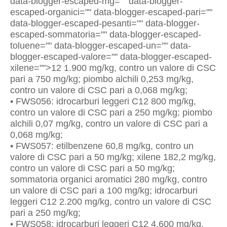
data-blogger-escaped-mg="" data-blogger-
escaped-organici="" data-blogger-escaped-pari=""
data-blogger-escaped-pesanti="" data-blogger-
escaped-sommatoria="" data-blogger-escaped-
toluene="" data-blogger-escaped-un="" data-
blogger-escaped-valore="" data-blogger-escaped-
xilene="">12 1.900 mg/kg, contro un valore di CSC
pari a 750 mg/kg; piombo alchili 0,253 mg/kg,
contro un valore di CSC pari a 0,068 mg/kg;
• FWS056: idrocarburi leggeri C12 800 mg/kg,
contro un valore di CSC pari a 250 mg/kg; piombo
alchili 0,07 mg/kg, contro un valore di CSC pari a
0,068 mg/kg;
• FWS057: etilbenzene 60,8 mg/kg, contro un
valore di CSC pari a 50 mg/kg; xilene 182,2 mg/kg,
contro un valore di CSC pari a 50 mg/kg;
sommatoria organici aromatici 280 mg/kg, contro
un valore di CSC pari a 100 mg/kg; idrocarburi
leggeri C12 2.200 mg/kg, contro un valore di CSC
pari a 250 mg/kg;
• FWS058: idrocarburi leggeri C12 4.600 mg/kg,