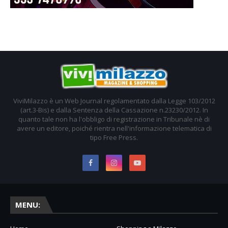
ViviMilazzo è un Web Journal regolamentato dalla Legge 103/2012
(art.3-Bis) e dalla Sentenza della Cassazione n.23230/2012. In
quanto tale non ha l'obbligo di registrazione in Tribunale nè di
avere un editore, poiché rientra nell'informazione telematica di
tipo Free Press.
MENU: