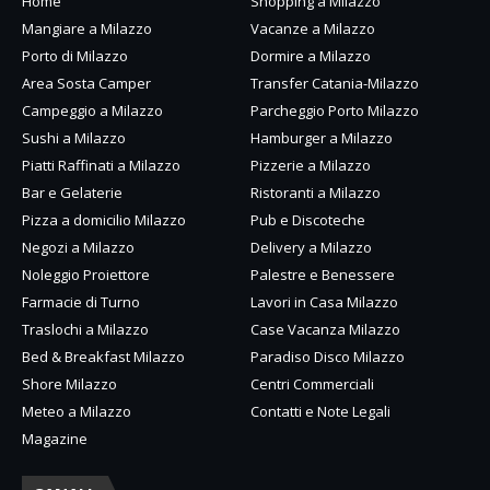
Home
Shopping a Milazzo
Mangiare a Milazzo
Vacanze a Milazzo
Porto di Milazzo
Dormire a Milazzo
Area Sosta Camper
Transfer Catania-Milazzo
Campeggio a Milazzo
Parcheggio Porto Milazzo
Sushi a Milazzo
Hamburger a Milazzo
Piatti Raffinati a Milazzo
Pizzerie a Milazzo
Bar e Gelaterie
Ristoranti a Milazzo
Pizza a domicilio Milazzo
Pub e Discoteche
Negozi a Milazzo
Delivery a Milazzo
Noleggio Proiettore
Palestre e Benessere
Farmacie di Turno
Lavori in Casa Milazzo
Traslochi a Milazzo
Case Vacanza Milazzo
Bed & Breakfast Milazzo
Paradiso Disco Milazzo
Shore Milazzo
Centri Commerciali
Meteo a Milazzo
Contatti e Note Legali
Magazine