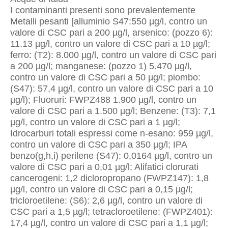
I contaminanti presenti sono prevalentemente
Metalli pesanti [alluminio S47:550 µg/l, contro un
valore di CSC pari a 200 µg/l, arsenico: (pozzo 6):
11.13 µg/l, contro un valore di CSC pari a 10 µg/l;
ferro: (T2): 8.000 µg/l, contro un valore di CSC pari
a 200 µg/l; manganese: (pozzo 1) 5.470 µg/l,
contro un valore di CSC pari a 50 µg/l; piombo:
(S47): 57,4 µg/l, contro un valore di CSC pari a 10
µg/l); Fluoruri: FWPZ488 1.900 µg/l, contro un
valore di CSC pari a 1.500 µg/l; Benzene: (T3): 7,1
µg/l, contro un valore di CSC pari a 1 µg/l;
Idrocarburi totali espressi come n-esano: 959 µg/l,
contro un valore di CSC pari a 350 µg/l; IPA
benzo(g,h,i) perilene (S47): 0,0164 µg/l, contro un
valore di CSC pari a 0,01 µg/l; Alifatici clorurati
cancerogeni: 1,2 dicloropropano (FWPZ147): 1,8
µg/l, contro un valore di CSC pari a 0,15 µg/l;
tricloroetilene: (S6): 2,6 µg/l, contro un valore di
CSC pari a 1,5 µg/l; tetracloroetilene: (FWPZ401):
17,4 µg/l, contro un valore di CSC pari a 1,1 µg/l;