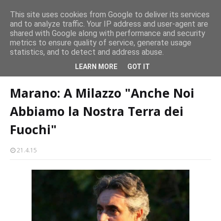
persone
This site uses cookies from Google to deliver its services
and to analyze traffic. Your IP address and user-agent are
Milazzo 28ª Sagra del Pesce a Vaccarella: il programma
shared with Google along with performance and security
EVENTI
metrics to ensure quality of service, generate usage
statistics, and to detect and address abuse.
Home page
Marano: A Milazzo "Anche Noi Abbiamo la Nostra Terra
LEARN MORE
GOT IT
dei Fuochi"
Marano: A Milazzo "Anche Noi
Abbiamo la Nostra Terra dei
Fuochi"
21.4.15