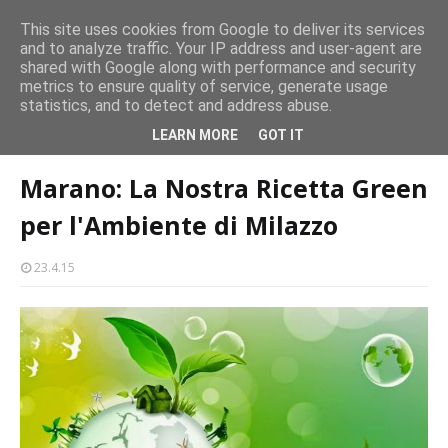
persone
This site uses cookies from Google to deliver its services
and to analyze traffic. Your IP address and user-agent are
Milazzo 28ª Sagra del Pesce a Vaccarella: il programma
shared with Google along with performance and security
EVENTI
metrics to ensure quality of service, generate usage
statistics, and to detect and address abuse.
Home page
ambiente
Marano: La Nostra Ricetta Green per
LEARN MORE
GOT IT
l'Ambiente di Milazzo
Marano: La Nostra Ricetta Green
per l'Ambiente di Milazzo
23.4.15