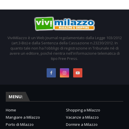
ViviMilazzo è un Web Journal regolamentato dalla Legge 103/2012
(art.3-Bis) e dalla Sentenza della Cassazione n.23230/2012. In
quanto tale non ha l'obbligo di registrazione in Tribunale nè di
avere un editore, poiché rientra nell'informazione telematica di
tipo Free Press.
MENU:
Home
Shopping a Milazzo
Mangiare a Milazzo
Vacanze a Milazzo
Porto di Milazzo
Dormire a Milazzo