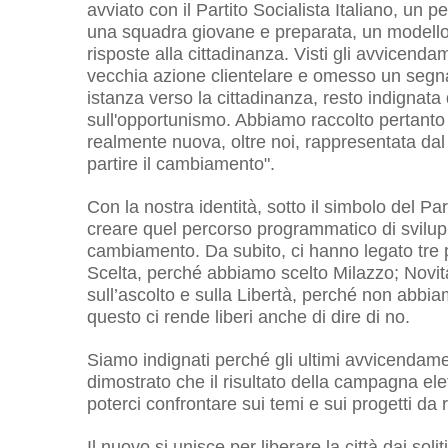
avviato con il Partito Socialista Italiano, un p
una squadra giovane e preparata, un modello 
risposte alla cittadinanza. Visti gli avvicendam
vecchia azione clientelare e omesso un segnal
istanza verso la cittadinanza, resto indignata
sull'opportunismo. Abbiamo raccolto pertanto l
realmente nuova, oltre noi, rappresentata da
partire il cambiamento".
Con la nostra identità, sotto il simbolo del Par
creare quel percorso programmatico di svilupp
cambiamento. Da subito, ci hanno legato tre pun
Scelta, perché abbiamo scelto Milazzo; Novit
sull’ascolto e sulla Libertà, perché non abbia
questo ci rende liberi anche di dire di no.
Siamo indignati perché gli ultimi avvicendame
dimostrato che il risultato della campagna ele
poterci confrontare sui temi e sui progetti da 
Il nuovo si unisce per liberare la città dai soli