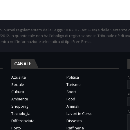
 Journal regolamentato dalla Legge 103/2012 (art.3-Bis) e dalla Sentenza d
012. In quanto tale non ha l'obbligo di registrazione in Tribunale nè di av
entra nell'informazione telematica di tipo Free Press.
CANALI:
Attualità
Politica
Sociale
Turismo
Cultura
Sport
E
Ambiente
Food
Shopping
Animali
M
Tecnologia
Lavori in Corso
Differenziata
Dissesto
Porto
Raffineria