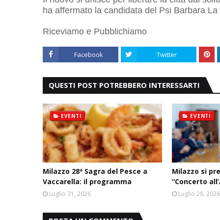
ha affermato la candidata del Psi Barbara L
Riceviamo e Pubblichiamo
Facebook
Twitter
QUESTI POST POTREBBERO INTERESSARTI
EVENTI
EVENTI
Milazzo 28ª Sagra del Pesce a
Milazzo si pr
Vaccarella: il programma
“Concerto all
Luglio 31, 2026
Luglio 28, 202