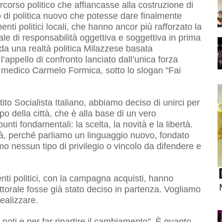
ercorso politico che affiancasse alla costruzione di
di politica nuovo che potesse dare finalmente
enti politici locali, che hanno ancor più rafforzato la
e di responsabilità oggettiva e soggettiva in prima
 da una realtà politica Milazzese basata
’appello di confronto lanciato dall’unica forza
l medico Carmelo Formica, sotto lo slogan "Fai
tito Socialista Italiano, abbiamo deciso di unirci per
o della città, che è alla base di un vero
ti fondamentali: la scelta, la novità e la libertà.
à, perché parliamo un linguaggio nuovo, fondato
mo nessun tipo di privilegio o vincolo da difendere e
nti politici, con la campagna acquisti, hanno
ttorale fosse già stato deciso in partenza. Vogliamo
realizzare.
ti noti e per far ripartire il cambiamento". È quanto