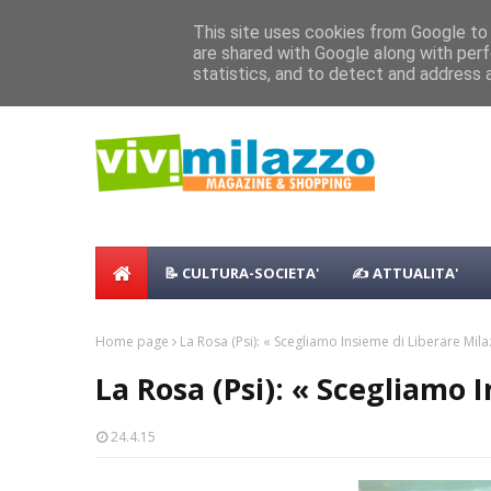
Home
Shopping
Food
Vacanze
B & B
Case Vaca
Milazzo 28ª Sagra del Pesce a Vaccare
This site uses cookies from Google to d
are shared with Google along with perf
NEWS:
Milazzo si prepara alla magia del “Con
statistics, and to detect and address 
📝 CULTURA-SOCIETA'
✍ ATTUALITA'
Home page
La Rosa (Psi): « Scegliamo Insieme di Liberare Mila
La Rosa (Psi): « Scegliamo 
24.4.15