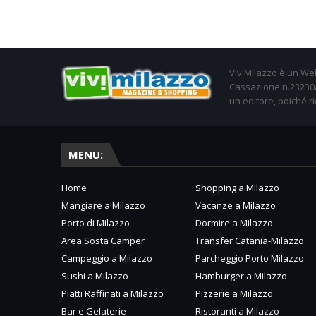
ViviMilazzo è un Web
Cassazione n.23230/2
un editore, poiché ri
MENU:
Home
Shopping a Milazzo
Mangiare a Milazzo
Vacanze a Milazzo
Porto di Milazzo
Dormire a Milazzo
Area Sosta Camper
Transfer Catania-Milazzo
Campeggio a Milazzo
Parcheggio Porto Milazzo
Sushi a Milazzo
Hamburger a Milazzo
Piatti Raffinati a Milazzo
Pizzerie a Milazzo
Bar e Gelaterie
Ristoranti a Milazzo