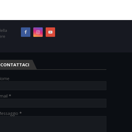
ella
ere
CONTATTACI
Nome
mail
*
essaggio
*