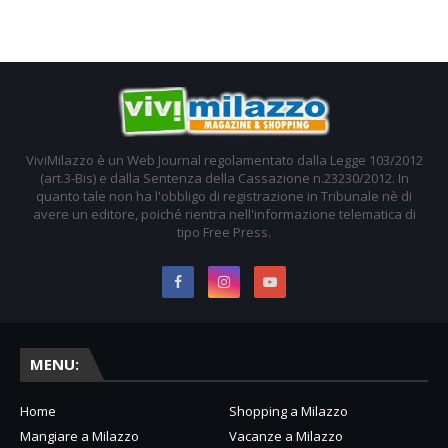
ViviMilazzo è un Web Journal regolamentato dalla Legge 103/2012
(art.3-Bis) e dalla Sentenza della Cassazione n.23230/2012. In
quanto tale non ha l'obbligo di registrazione in Tribunale nè di
avere un editore, poiché rientra nell'informazione telematica di
tipo Free Press.
MENU:
Home
Shopping a Milazzo
Mangiare a Milazzo
Vacanze a Milazzo