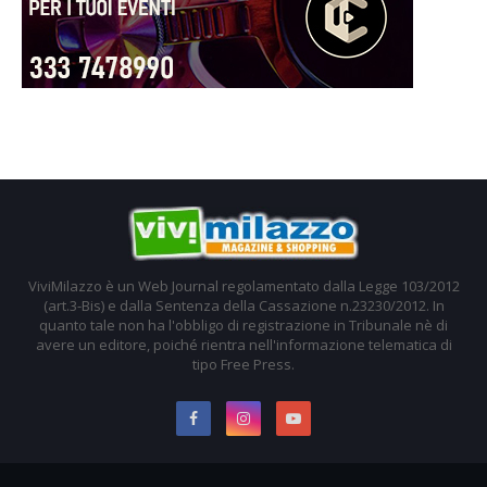
ViviMilazzo è un Web Journal regolamentato dalla Legge 103/2012
(art.3-Bis) e dalla Sentenza della Cassazione n.23230/2012. In
quanto tale non ha l'obbligo di registrazione in Tribunale nè di
avere un editore, poiché rientra nell'informazione telematica di
tipo Free Press.