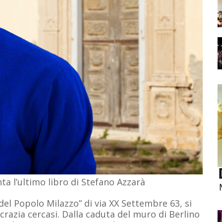
nta l’ultimo libro di Stefano Azzarà
del Popolo Milazzo” di via XX Settembre 63, si
razia cercasi. Dalla caduta del muro di Berlino