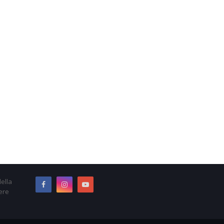
ella
ere