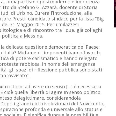
istra, bonapartismo postmoderno e impotenza
scritto da Stefano G. Azzarà, docente di Storia
 Studi di Urbino. Curerà l’introduzione, alla
atore Presti, candidato sindaco per la lista “Big
 del 31 Maggio 2015. Per i milazzesi
itologica e di rincontro tra i due, già colleghi
 politica a Messina.
la delicata questione democratica del Paese:
n Italia? Mutamenti imponenti hanno favorito
ica di potere carismatico e hanno relegato
a protesta rabbiosa. In nome dell'emergenza
, gli spazi di riflessione pubblica sono stati
improvvisato”.
ui
o ritorni ad avere un senso [...] è necessaria
 E cioè quella libertà di agire in senso politico
 inteso delegittimare, considerandola
 Dopo i grandi cicli rivoluzionari del Novecento,
aspirazione profonda e universale allo status e
sociale». E significa dunque la possibilità e