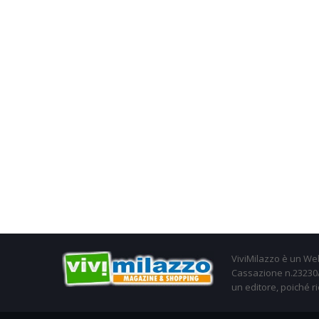
ViviMilazzo è un Web
Cassazione n.23230/2
un editore, poiché ri