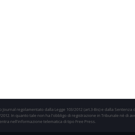
 Journal regolamentato dalla Legge 103/2012 (art.3-Bis) e dalla Sentenza d
012. In quanto tale non ha l'obbligo di registrazione in Tribunale nè di av
entra nell'informazione telematica di tipo Free Press.