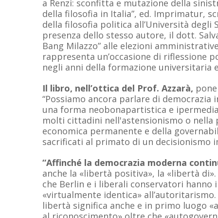
a Renzi: sconfitta e mutazione della sin
della filosofia in Italia”, ed. Imprimatur, 
della filosofia politica all’Università degli
presenza dello stesso autore, il dott. Salv
Bang Milazzo” alle elezioni amministrative
rappresenta un’occasione di riflessione pol
negli anni della formazione universitaria e
Il libro, nell’ottica del Prof. Azzarà,
pone 
“Possiamo ancora parlare di democrazia i
una forma neobonapartistica e ipermediat
molti cittadini nell'astensionismo o nell
economica permanente e della governabilità
sacrificati al primato di un decisionismo 
“Affinché la democrazia moderna contin
anche la «libertà positiva», la «libertà di».
che Berlin e i liberali conservatori hanno
«virtualmente identica» all’autoritarismo.
libertà significa anche e in primo luogo «
al riconoscimento» oltre che «autogoverno 