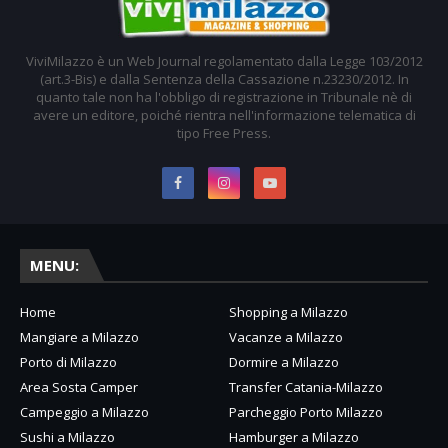
ViviMilazzo è un Web Journal regolamentato dalla Legge 103/2012
(art.3-Bis) e dalla Sentenza della Cassazione n.23230/2012. In
quanto tale non ha l'obbligo di registrazione in Tribunale nè di
avere un editore, poiché rientra nell'informazione telematica di
tipo Free Press.
MENU:
Home
Shopping a Milazzo
Mangiare a Milazzo
Vacanze a Milazzo
Porto di Milazzo
Dormire a Milazzo
Area Sosta Camper
Transfer Catania-Milazzo
Campeggio a Milazzo
Parcheggio Porto Milazzo
Sushi a Milazzo
Hamburger a Milazzo