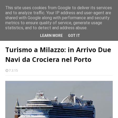
persone
This site uses cookies from Google to deliver its services
and to analyze traffic. Your IP address and user-agent are
Milazzo 28ª Sagra del Pesce a Vaccarella: il programma
shared with Google along with performance and security
EVENTI
metrics to ensure quality of service, generate usage
statistics, and to detect and address abuse.
Home page
turismo
Turismo a Milazzo: in Arrivo Due Navi da
LEARN MORE
GOT IT
Crociera nel Porto
Turismo a Milazzo: in Arrivo Due
Navi da Crociera nel Porto
7.3.15