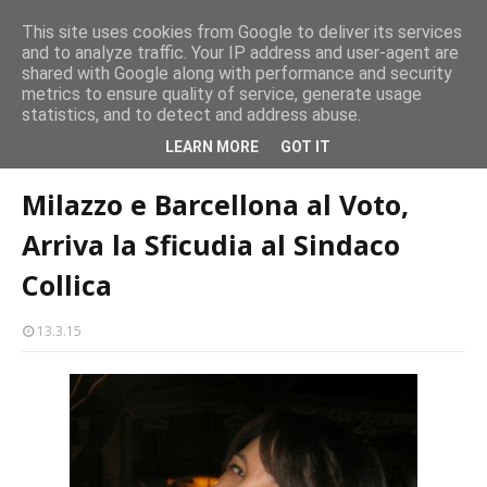
CASTELLO-MILAZZO
This site uses cookies from Google to deliver its services
and to analyze traffic. Your IP address and user-agent are
Milazzo 28ª Sagra del Pesce a Vaccarella: il programma
shared with Google along with performance and security
EVENTI
metrics to ensure quality of service, generate usage
statistics, and to detect and address abuse.
Home page
Milazzo e Barcellona al Voto, Arriva la Sficudia al Sindaco
LEARN MORE
GOT IT
Collica
Milazzo e Barcellona al Voto,
Arriva la Sficudia al Sindaco
Collica
13.3.15