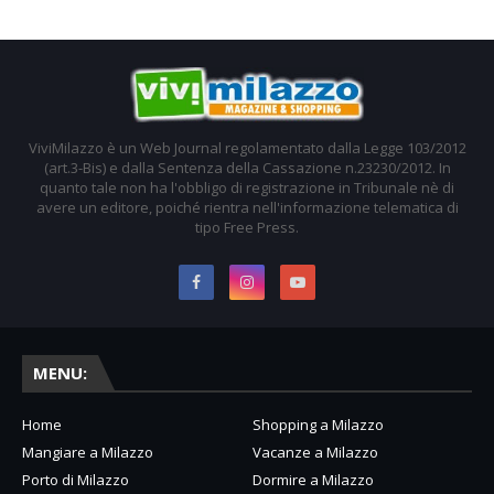
ViviMilazzo è un Web Journal regolamentato dalla Legge 103/2012
(art.3-Bis) e dalla Sentenza della Cassazione n.23230/2012. In
quanto tale non ha l'obbligo di registrazione in Tribunale nè di
avere un editore, poiché rientra nell'informazione telematica di
tipo Free Press.
MENU:
Home
Shopping a Milazzo
Mangiare a Milazzo
Vacanze a Milazzo
Porto di Milazzo
Dormire a Milazzo